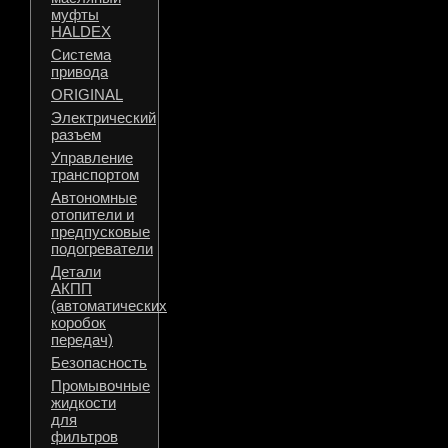
муфты
HALDEX
Система
привода
ORIGINAL
Электрический
разъем
Управление
транспортом
Автономные
отопители и
предпусковые
подогреватели
Детали
АКПП
(автоматических
коробок
передач)
Безопасность
Промывочные
жидкости
для
фильтров