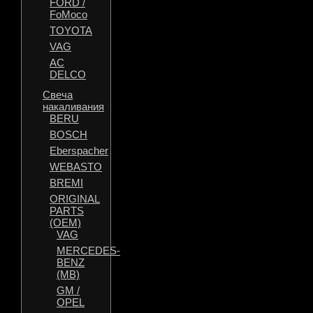
FORD /
FoMoco
TOYOTA
VAG
AC
DELCO
Свеча
накаливания
BERU
BOSCH
Eberspacher
WEBASTO
BREMI
ORIGINAL
PARTS
(OEM)
VAG
MERCEDES-
BENZ
(MB)
GM /
OPEL