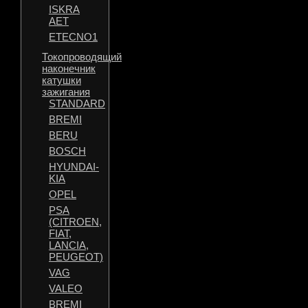
ISKRA
AET
ETECNO1
Токопроводящий
наконечник
катушки
зажигания
STANDARD
BREMI
BERU
BOSCH
HYUNDAI-
KIA
OPEL
PSA
(CITROEN,
FIAT,
LANCIA,
PEUGEOT)
VAG
VALEO
BREMI