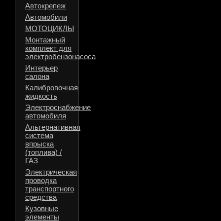
Автокрепеж
Автомобили
МОТОЦИКЛЫ
Монтажный
комплект для
электробензонасоса
Интерьер
салона
Калибровочная
жидкость
Электроснабжение
автомобиля
Альтернативная
система
впрыска
(топлива) /
ГАЗ
Электрическая
проводка
транспортного
средства
Кузовные
элементы