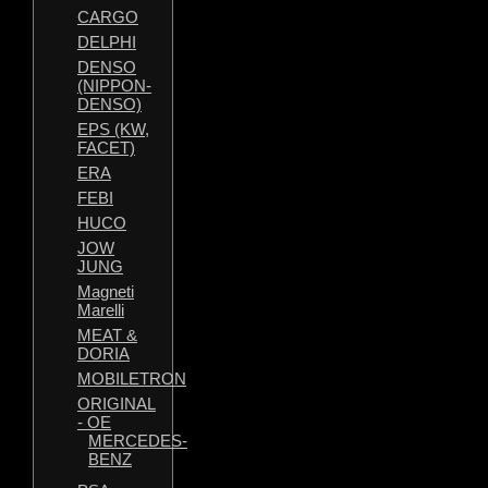
CARGO
DELPHI
DENSO
(NIPPON-
DENSO)
EPS (KW,
FACET)
ERA
FEBI
HUCO
JOW
JUNG
Magneti
Marelli
MEAT &
DORIA
MOBILETRON
ORIGINAL
- OE
MERCEDES-
BENZ