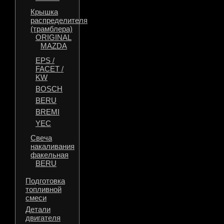
Крышка
распределителя
(трамблера)
ORIGINAL
MAZDA
EPS /
FACET /
KW
BOSCH
BERU
BREMI
YEC
Свеча
накаливания
факельная
BERU
Подготовка
топливной
смеси
Детали
двигателя