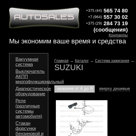
565 74 80
+375 (44)
557 30 02
+7 (964)
284 73 19
+375 (29)
(сообщения)
Контакты
Мы экономим ваше время и средства
Вакуумная
→
→
→
Главная
Каталог
Система зажигания
система
SUZUKI
Выключатель
АКПП
многофункциональный
Диагностическое
название от А до Я
вверху дешевые
оборудование
Реле
(различные
системы
автомобиля)
Стакан
форсунки
бензиновой и