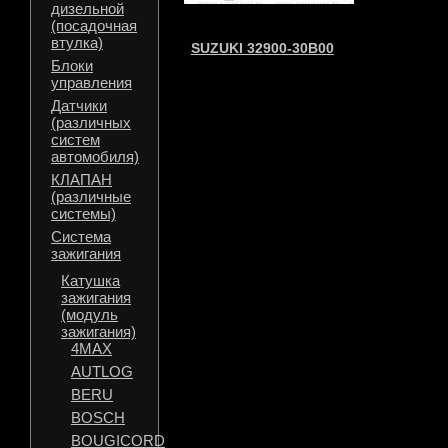
дизельной
(посадочная
втулка)
SUZUKI 32900-30B00
Блоки
управления
Датчики
(различных
систем
автомобиля)
КЛАПАН
(различные
системы)
Система
зажигания
Катушка
зажигания
(модуль
зажигания)
4MAX
AUTLOG
BERU
BOSCH
BOUGICORD