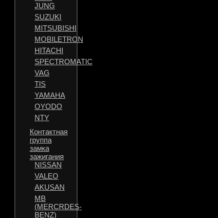
JUNG
SUZUKI
MITSUBISHI
MOBILETRON
HITACHI
SPECTROMATIC
VAG
TIS
YAMAHA
OYODO
NTY
Контактная
группа
замка
зажигания
NISSAN
VALEO
AKUSAN
MB
(MERCRDES-
BENZ)