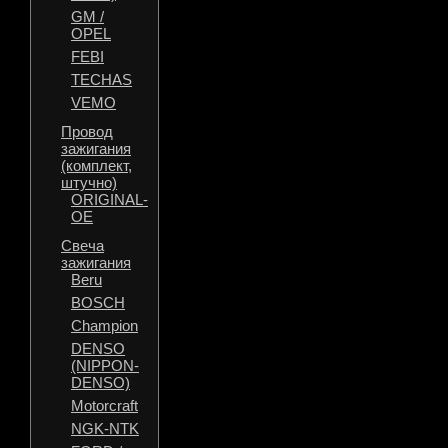
GM /
OPEL
FEBI
TECHAS
VEMO
Провод
зажигания
(комплект,
штучно)
ORIGINAL-
OE
Свеча
зажигания
Beru
BOSCH
Champion
DENSO
(NIPPON-
DENSO)
Motorcraft
NGK-NTK