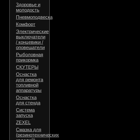
Здоровье и
молодость
Пневмоподвеска
Комфорт
Электрические
выключатели
/ концевики /
оповещатели
Рыболовная
прикормка
СКУТЕРЫ
Оснастка
для ремонта
топливной
аппаратуры
Оснастка
для стенда
Система
запуска
ZEXEL
Смазка для
(резинотехнических