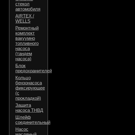
стекол
автомобиля
AIRTEX /
WELLS
Ремонтный
комплект
вакуумно
топливного
насоса
(тандем
насоса)
Блок
предохранителей
Кольцо
бензонасоса
фиксирующее
(с
прокладкой)
Защита
насоса ТНВД
Шлейф
соединительный
Насос
масляный