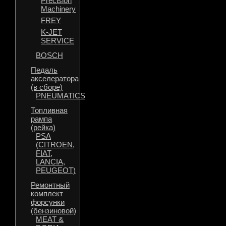
Precision
Machinery
FREY
K-JET
SERVICE
BOSCH
Педаль
акселератора
(в сборе)
PNEUMATICS
Топливная
рампа
(рейка)
PSA
(CITROEN,
FIAT,
LANCIA,
PEUGEOT)
Ремонтный
комплект
форсунки
(бензиновой)
MEAT &