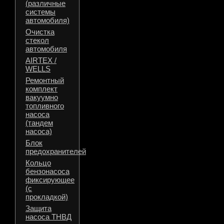
(различные
системы
автомобиля)
Очистка
стекол
автомобиля
AIRTEX /
WELLS
Ремонтный
комплект
вакуумно
топливного
насоса
(тандем
насоса)
Блок
предохранителей
Кольцо
бензонасоса
фиксирующее
(с
прокладкой)
Защита
насоса ТНВД