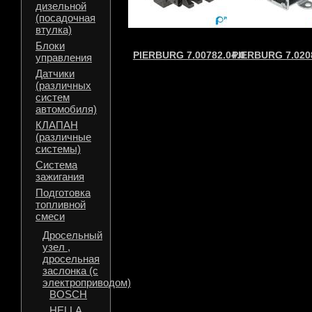
дизельной
(посадочная
втулка)
Блоки
PIERBURG 7.00782.04.0
PIERBURG 7.0208
управления
Датчики
(различных
систем
автомобиля)
КЛАПАН
(различные
системы)
Система
зажигания
Подготовка
топливной
смеси
Дросельный
узел ,
дросельная
заслонка (с
электроприводом)
BOSCH
HELLA