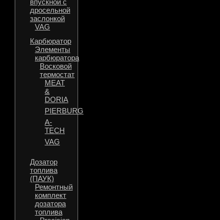
впускной с
дросельной
заслонкой
VAG
Карбюратор
Элементы
карбюратора
Восковой
термостат
MEAT
&
DORIA
PIERBURG
A-
TECH
VAG
Дозатор
топлива
(ПАУК)
Ремонтный
комплект
дозатора
топлива