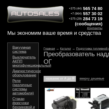
565 74 80
+375 (44)
557 30 02
+7 (964)
284 73 19
+375 (29)
(сообщения)
Контакты
Мы экономим ваше время и средства
Вакуумная
→
→
Главная
Каталог
Подготовка топливной 
система
Преобразователь надд
Выключатель
ОГ
АКПП
многофункциональный
Диагностическое
оборудование
название от А до Я
вверху дешевые
Реле
(различные
системы
автомобиля)
Стакан
форсунки
бензиновой и