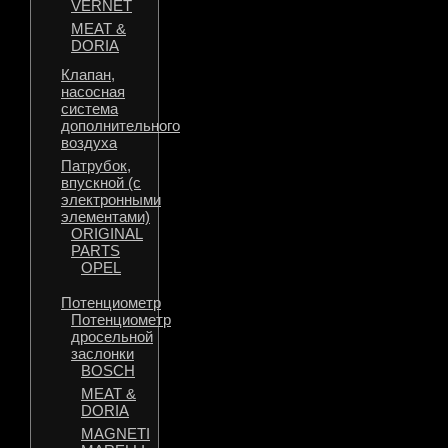
VERNET
MEAT &
DORIA
Клапан,
насосная
система
дополнительного
воздуха
Патрубок,
впускной (с
электронными
элементами)
ORIGINAL
PARTS
OPEL
Потенциометр
Потенциометр
дросельной
заслонки
BOSCH
MEAT &
DORIA
MAGNETI