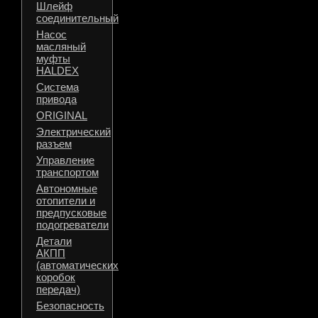
Шлейф
соединительный
Насос
масляный
муфты
HALDEX
Система
привода
ORIGINAL
Электрический
разъем
Управление
транспортом
Автономные
отопители и
предпусковые
подогреватели
Детали
АКПП
(автоматических
коробок
передач)
Безопасность