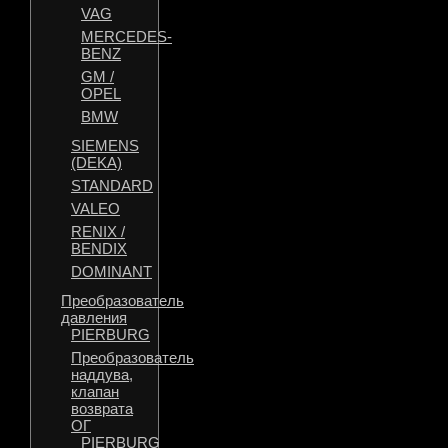
VAG
MERCEDES-
BENZ
GM /
OPEL
BMW
SIEMENS
(DEKA)
STANDARD
VALEO
RENIX /
BENDIX
DOMINANT
Преобразователь
давления
PIERBURG
Преобразователь
наддува,
клапан
возврата
ОГ
PIERBURG