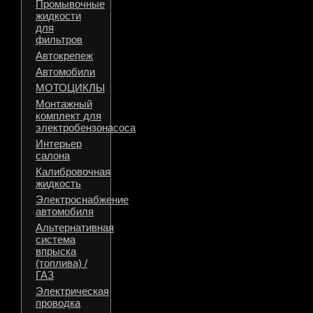
Промывочные
жидкости
для
фильтров
Автокрепеж
Автомобили
МОТОЦИКЛЫ
Монтажный
комплект для
электробензонасоса
Интерьер
салона
Калибровочная
жидкость
Электроснабжение
автомобиля
Альтернативная
система
впрыска
(топлива) /
ГАЗ
Электрическая
проводка