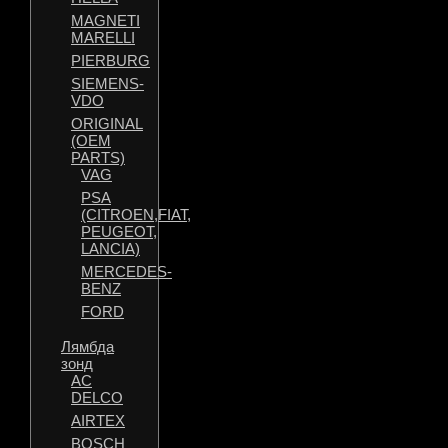
MAGNETI
MARELLI
PIERBURG
SIEMENS-
VDO
ORIGINAL
(OEM
PARTS)
VAG
PSA
(CITROEN,FIAT,
PEUGEOT,
LANCIA)
MERCEDES-
BENZ
FORD
Лямбда
зонд
AC
DELCO
AIRTEX
BOSCH