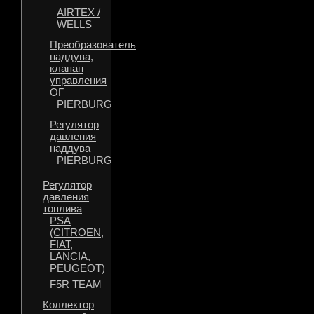
AIRTEX /
WELLS
Преобразователь
наддува,
клапан
управления
ОГ
PIERBURG
Регулятор
давления
наддува
PIERBURG
Регулятор
давления
топлива
PSA
(CITROEN,
FIAT,
LANCIA,
PEUGEOT)
F5R TEAM
Коллектор