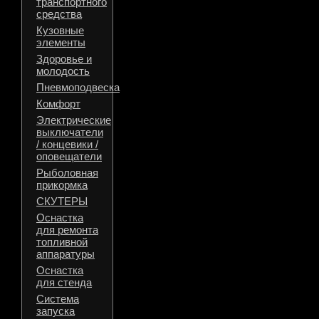
транспортного
средства
Кузовные
элементы
Здоровье и
молодость
Пневмоподвеска
Комфорт
Электрические
выключатели
/ концевики /
оповещатели
Рыболовная
прикормка
СКУТЕРЫ
Оснастка
для ремонта
топливной
аппаратуры
Оснастка
для стенда
Система
запуска