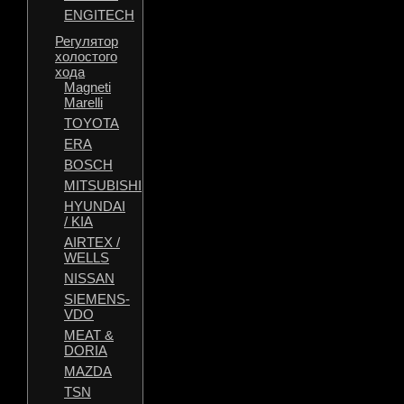
ENGITECH
Регулятор
холостого
хода
Magneti
Marelli
TOYOTA
ERA
BOSCH
MITSUBISHI
HYUNDAI
/ KIA
AIRTEX /
WELLS
NISSAN
SIEMENS-
VDO
MEAT &
DORIA
MAZDA
TSN