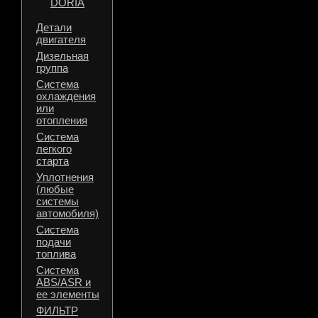
DORIA
Детали
двигателя
Дизельная
группа
Система
охлаждения
или
отопления
Система
легкого
старта
Уплотнения
(любые
системы
автомобиля)
Система
подачи
топлива
Система
ABS/ASR и
ее элементы
ФИЛЬТР