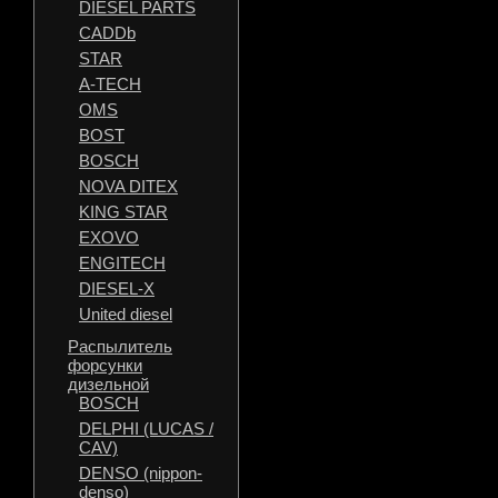
DIESEL PARTS
CADDb
STAR
A-TECH
OMS
BOST
BOSCH
NOVA DITEX
KING STAR
EXOVO
ENGITECH
DIESEL-X
United diesel
Распылитель
форсунки
дизельной
BOSCH
DELPHI (LUCAS /
CAV)
DENSO (nippon-
denso)