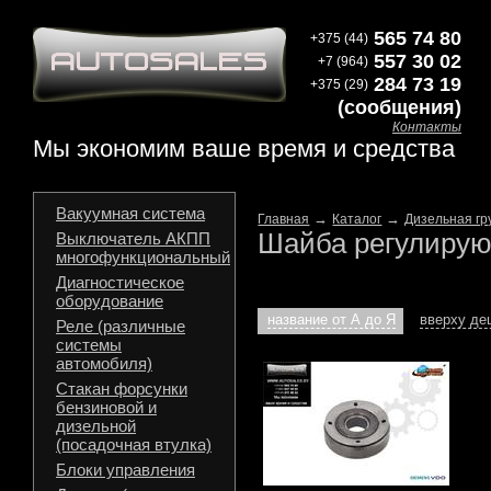
565 74 80
+375 (44)
557 30 02
+7 (964)
284 73 19
+375 (29)
(сообщения)
Контакты
Мы экономим ваше время и средства
Вакуумная система
→
→
Главная
Каталог
Дизельная гр
Шайба регулирую
Выключатель АКПП
многофункциональный
Диагностическое
оборудование
название от А до Я
вверху д
Реле (различные
системы
автомобиля)
Стакан форсунки
бензиновой и
дизельной
(посадочная втулка)
Блоки управления