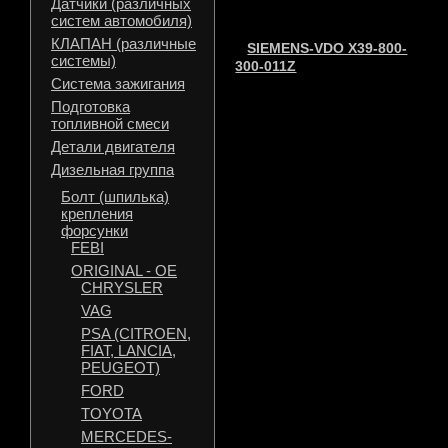
Датчики (различных
систем автомобиля)
КЛАПАН (различные
SIEMENS-VDO X39-800-
системы)
300-011Z
Система зажигания
Подготовка
топливной смеси
Детали двигателя
Дизельная группа
Болт (шпилька)
крепления
форсунки
FEBI
ORIGINAL - OE
CHRYSLER
VAG
PSA (CITROEN,
FIAT, LANCIA,
PEUGEOT)
FORD
TOYOTA
MERCEDES-