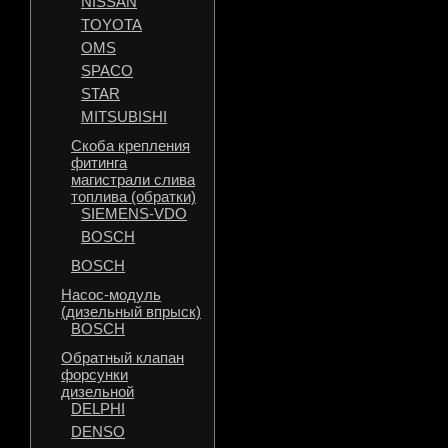
NISSAN
TOYOTA
OMS
SPACO
STAR
MITSUBISHI
Скоба крепления
фитинга
магистрали слива
топлива (обратки)
SIEMENS-VDO
BOSCH
BOSCH
Насос-модуль
(дизельный впрыск)
BOSCH
Обратный клапан
форсунки
дизельной
DELPHI
DENSO