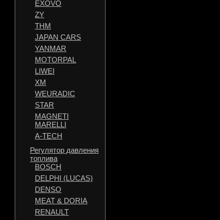
EXOVO
ZY
THM
JAPAN CARS
YANMAR
MOTORPAL
LIWEI
XM
WEURADIC
STAR
MAGNETI
MARELLI
A-TECH
Регулятор давления
топлива
BOSCH
DELPHI (LUCAS)
DENSO
MEAT & DORIA
RENAULT