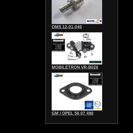
OMS 12-01-046
MOBILETRON VR-B026
GM / OPEL 56 07 490