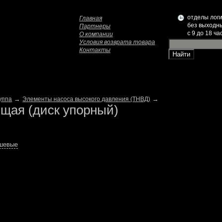
отделы логи
Главная
без выходн
Партнеры
c 9 до 18 ча
О компании
Условия возврата товара
Контакты
→
→
уппа
Элементы насоса высокого давления (ТНВД)
щая (диск упорный)
ешевые