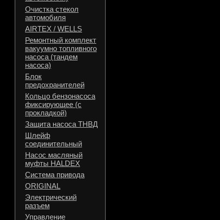
Очистка стекол
автомобиля
AIRTEX / WELLS
Ремонтный комплект
вакуумно топливного
насоса (тандем
насоса)
Блок
предохранителей
Кольцо бензонасоса
фиксирующее (с
прокладкой)
Защита насоса ТНВД
Шлейф
соединительный
Насос масляный
муфты HALDEX
Система привода
ORIGINAL
Электрический
разъем
Управление