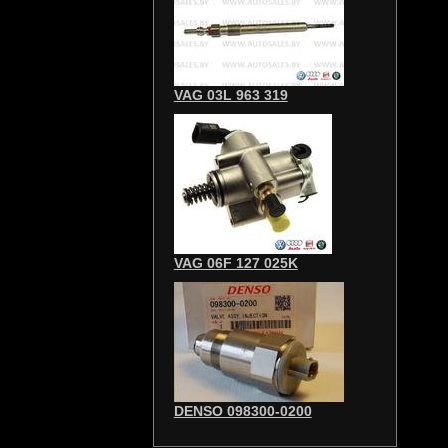
VAG 03L 963 319
VAG 06F 127 025K
DENSO 098300-0200