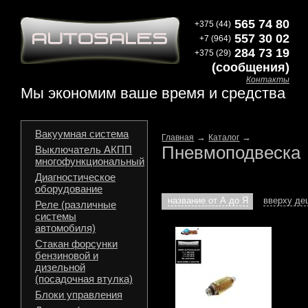
565 74 80
+375 (44)
557 30 02
+7 (964)
284 73 19
+375 (29)
(сообщения)
Контакты
Мы экономим ваше время и средства
Вакуумная система
→
→
Главная
Каталог
Пневмоподвеска
Выключатель АКПП
многофункциональный
Диагностическое
оборудование
название от А до Я
вверху д
Реле (различные
системы
автомобиля)
Стакан форсунки
бензиновой и
дизельной
(посадочная втулка)
Блоки управления