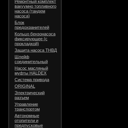
Ремонтный комплект
вакуумно топливного
насоса (тандем
насоса)
Блок
предохранителей
Кольцо бензонасоса
фиксирующее (с
прокладкой)
Защита насоса ТНВД
Шлейф
соединительный
Насос масляный
муфты HALDEX
Система привода
ORIGINAL
Электрический
разъем
Управление
транспортом
Автономные
отопители и
предпусковые