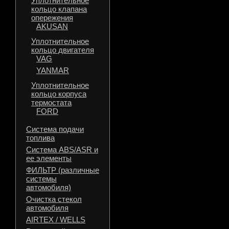
Уплотнительное
кольцо клапана
опережения
AKUSAN
Уплотнительное
кольцо двигателя
VAG
YANMAR
Уплотнительное
кольцо корпуса
термостата
FORD
Система подачи
топлива
Система ABS/ASR и
ее элементы
ФИЛЬТР (различные
системы
автомобиля)
Очистка стекол
автомобиля
AIRTEX / WELLS