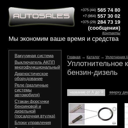
565 74 80
+375 (44)
557 30 02
+7 (964)
284 73 19
+375 (29)
(сообщения)
Контакты
Мы экономим ваше время и средства
Вакуумная система
→
→
Главная
Каталог
Уплотнения 
Уплотнительное к
Выключатель АКПП
многофункциональный
бензин-дизель
Диагностическое
оборудование
Реле (различные
системы
название от А до Я
вверху д
автомобиля)
Стакан форсунки
бензиновой и
дизельной
(посадочная втулка)
Блоки управления