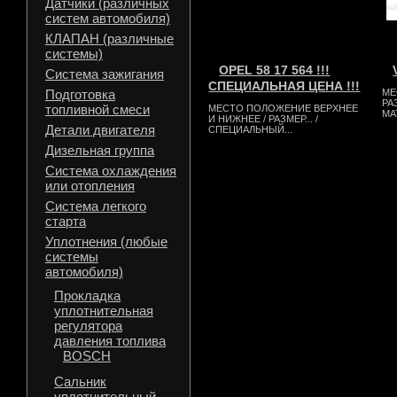
Датчики (различных
систем автомобиля)
КЛАПАН (различные
системы)
OPEL 58 17 564 !!!
Система зажигания
СПЕЦИАЛЬНАЯ ЦЕНА !!!
Подготовка
МЕ
РА
топливной смеси
МЕСТО ПОЛОЖЕНИЕ ВЕРХНЕЕ
МА
И НИЖНЕЕ / РАЗМЕР... /
Детали двигателя
СПЕЦИАЛЬНЫЙ...
Дизельная группа
Система охлаждения
или отопления
Система легкого
старта
Уплотнения (любые
системы
автомобиля)
Прокладка
уплотнительная
регулятора
давления топлива
BOSCH
Сальник
уплотнительный