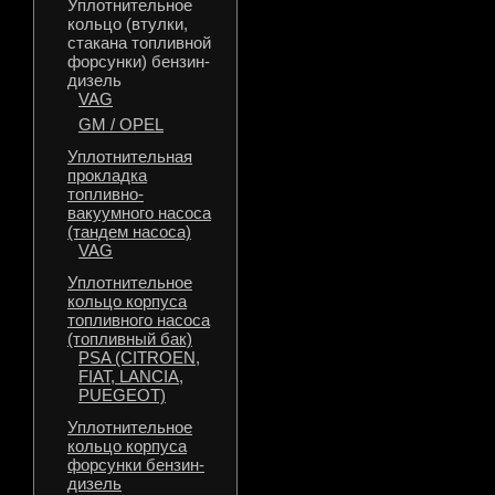
Уплотнительное
кольцо (втулки,
стакана топливной
форсунки) бензин-
дизель
VAG
GM / OPEL
Уплотнительная
прокладка
топливно-
вакуумного насоса
(тандем насоса)
VAG
Уплотнительное
кольцо корпуса
топливного насоса
(топливный бак)
PSA (CITROEN,
FIAT, LANCIA,
PUEGEOT)
Уплотнительное
кольцо корпуса
форсунки бензин-
дизель