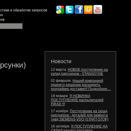
стики и обработки запросов
ых
сов
Новости
рсунки)
12 марта.
НОВОЕ поступление на
склад партнеров - STANADYNE
02 февраля.
Нашей компанией
принято решение расширить
географию доставки!!! Подробнее....
19 января.
!!! НОВИНКА
ПОСТУПЛЕНИЕ распылителей
FIRAD !!!
17 ноября.
Поступление на склад
партнеров - деталей для ремонта
тнвд SIEMENS-VDO (START-STOP)
16 октября.
!!! ПОСТУПЛЕНИЕ НА
СКЛАД нашего партнера