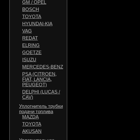
GM / OPEL
BOSCH
TOYOTA
HYUNDAI-KIA
VAG
REDAT
ELRING
GOETZE
ISUZU
MERCEDES-BENZ
PSA (CITROEN,
FIAT, LANCIA,
PEUGEOT)
DELPHI (LUCAS /
CAV)
Уплотнитель трубки
подачи топлива
MAZDA
TOYOTA
AKUSAN