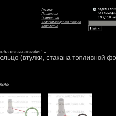
отделы логи
Главная
без выходн
Партнеры
c 9 до 18 ча
О компании
Условия возврата товара
Контакты
→
(любые системы автомобиля)
ольцо (втулки, стакана топливной фо
ешевые