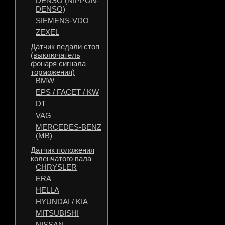
DENSO (NIPPON-
DENSO)
SIEMENS-VDO
ZEXEL
Датчик педали стоп
(выключатель
фонаря сигнала
торможения)
BMW
EPS / FACET / KW
DT
VAG
MERCEDES-BENZ
(MB)
Датчик положения
коленчатого вала
CHRYSLER
ERA
HELLA
HYUNDAI / KIA
MITSUBISHI
NISSAN