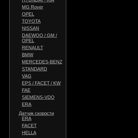
MG Rover
OPEL
TOYOTA
NISSAN
DAEWOO / GM /
OPEL
RENAULT
BMW
MERCEDES-BENZ
STANDARD
VAG
EPS / FACET / KW
FAE
SIEMENS-VDO
ERA
Датчик скорости
ERA
FACET
HELLA