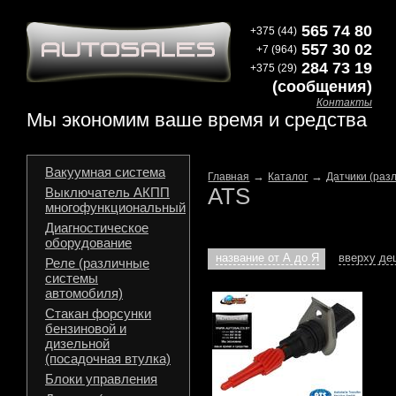
565 74 80
+375 (44)
557 30 02
+7 (964)
284 73 19
+375 (29)
(сообщения)
Контакты
Мы экономим ваше время и средства
Вакуумная система
→
→
Главная
Каталог
Датчики (раз
ATS
Выключатель АКПП
многофункциональный
Диагностическое
оборудование
название от А до Я
вверху д
Реле (различные
системы
автомобиля)
Стакан форсунки
бензиновой и
дизельной
(посадочная втулка)
Блоки управления