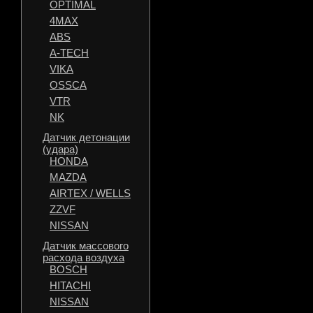
OPTIMAL
4MAX
ABS
A-TECH
VIKA
OSSCA
VTR
NK
Датчик детонации
(удара)
HONDA
MAZDA
AIRTEX / WELLS
ZZVF
NISSAN
Датчик массового
расхода воздуха
BOSCH
HITACHI
NISSAN