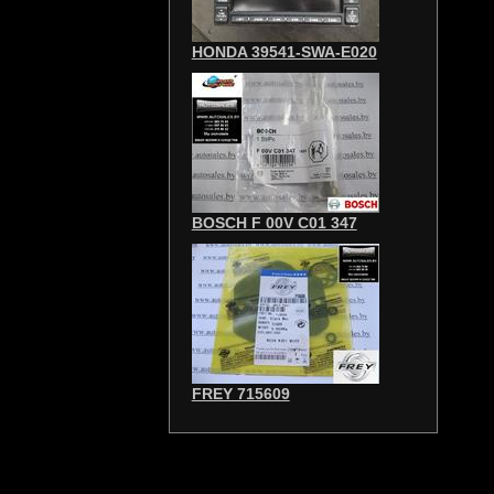
HONDA 39541-SWA-E020
BOSCH F 00V C01 347
FREY 715609