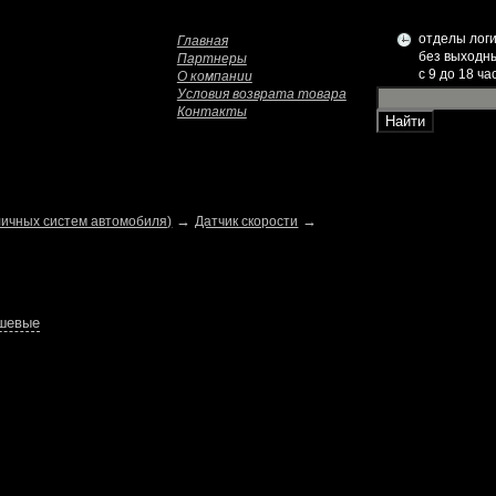
отделы логи
Главная
без выходн
Партнеры
c 9 до 18 ча
О компании
Условия возврата товара
Контакты
→
→
личных систем автомобиля)
Датчик скорости
ешевые