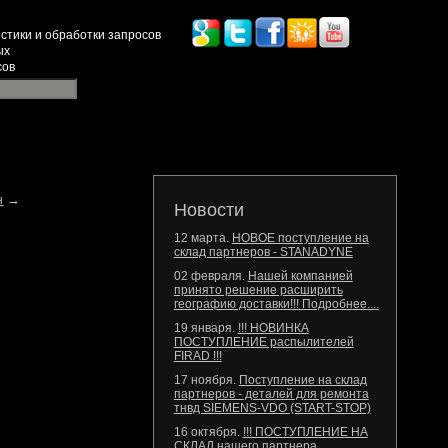
стики и обработки запросов
ых
сов
→
н
Новости
12 марта.
НОВОЕ поступление на
склад партнеров - STANADYNE
02 февраля.
Нашей компанией
принято решение расширить
географию доставки!!! Подробнее....
19 января.
!!! НОВИНКА
ПОСТУПЛЕНИЕ распылителей
FIRAD !!!
17 ноября.
Поступление на склад
партнеров - деталей для ремонта
тнвд SIEMENS-VDO (START-STOP)
16 октября.
!!! ПОСТУПЛЕНИЕ НА
СКЛАД нашего партнера