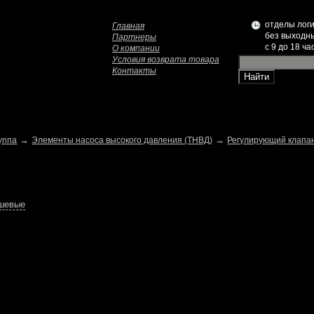
отделы логи
Главная
без выходн
Партнеры
c 9 до 18 ча
О компании
Условия возврата товара
Контакты
→
→
уппа
Элементы насоса высокого давления (ТНВД)
Регулирующий клапа
ешевые