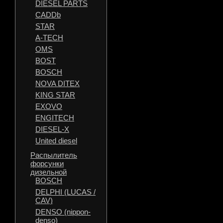
DIESEL PARTS
CADDb
STAR
A-TECH
OMS
BOST
BOSCH
NOVA DITEX
KING STAR
EXOVO
ENGITECH
DIESEL-X
United diesel
Распылитель
форсунки
дизельной
BOSCH
DELPHI (LUCAS /
CAV)
DENSO (nippon-
denso)