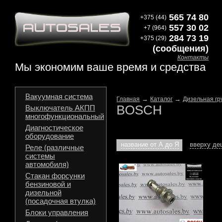
565 74 80
+375 (44)
557 30 02
+7 (964)
284 73 19
+375 (29)
(сообщения)
Контакты
Мы экономим ваше время и средства
Вакуумная система
→
→
Главная
Каталог
Дизельная гр
BOSCH
Выключатель АКПП
многофункциональный
Диагностическое
оборудование
название от А до Я
вверху д
Реле (различные
системы
автомобиля)
Стакан форсунки
бензиновой и
дизельной
(посадочная втулка)
Блоки управления