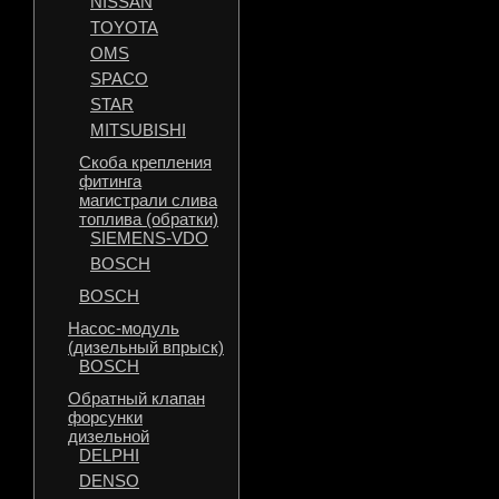
NISSAN
TOYOTA
OMS
SPACO
STAR
MITSUBISHI
Скоба крепления
фитинга
магистрали слива
топлива (обратки)
SIEMENS-VDO
BOSCH
BOSCH
Насос-модуль
(дизельный впрыск)
BOSCH
Обратный клапан
форсунки
дизельной
DELPHI
DENSO