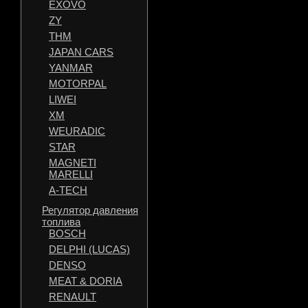
EXOVO
ZY
THM
JAPAN CARS
YANMAR
MOTORPAL
LIWEI
XM
WEURADIC
STAR
MAGNETI
MARELLI
A-TECH
Регулятор давления
топлива
BOSCH
DELPHI (LUCAS)
DENSO
MEAT & DORIA
RENAULT