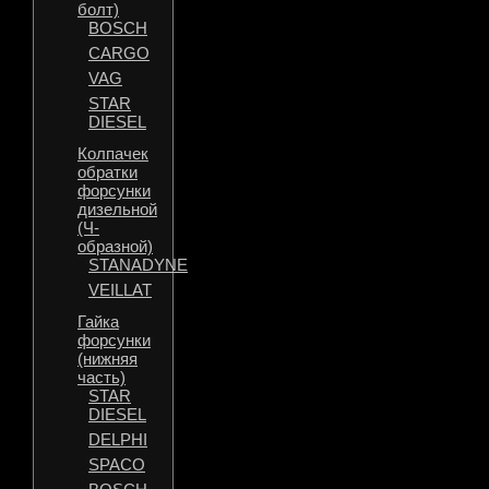
болт)
BOSCH
CARGO
VAG
STAR
DIESEL
Колпачек
обратки
форсунки
дизельной
(Ч-
образной)
STANADYNE
VEILLAT
Гайка
форсунки
(нижняя
часть)
STAR
DIESEL
DELPHI
SPACO