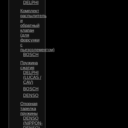
DELPHI
Комплект
распылитель
и
обратный
клапан
(для
форсунки
с
пьезоэлементом)
BOSCH
Пружина
сжатия
DELPHI
(LUCAS /
CAV)
BOSCH
DENSO
Опорная
тарелка
пружины
DENSO
(NIPPON-
DENSO)