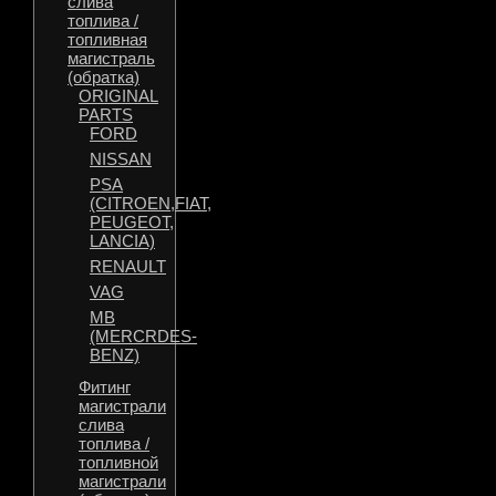
слива
топлива /
топливная
магистраль
(обратка)
ORIGINAL
PARTS
FORD
NISSAN
PSA
(CITROEN,FIAT,
PEUGEOT,
LANCIA)
RENAULT
VAG
MB
(MERCRDES-
BENZ)
Фитинг
магистрали
слива
топлива /
топливной
магистрали