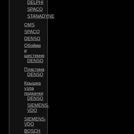
DELPHI
SPACO
STANADYNE
OMS
SPACO
DENSO
Обойма
и
шестерня
DENSO
Пластина
DENSO
Крышка
узла
подкачки
DENSO
SIEMENS-
VDO
SIEMENS-
VDO
BOSCH