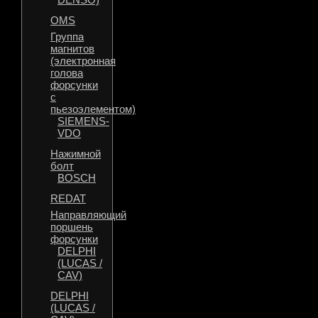
OMS
Группа
магнитов
(электронная
голова
форсунки
с
пьезоэлементом)
SIEMENS-
VDO
Нажимной
болт
BOSCH
REDAT
Направляющий
поршень
форсунки
DELPHI
(LUCAS /
CAV)
DELPHI
(LUCAS /