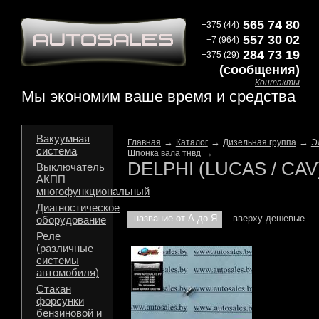
565 74 80
+375 (44)
557 30 02
+7 (964)
284 73 19
+375 (29)
(сообщения)
Контакты
Мы экономим ваше время и средства
Вакуумная
→
→
→
Главная
Каталог
Дизельная группа
Э
система
→
Шпонка вала тнвд
DELPHI (LUCAS / CAV
Выключатель
АКПП
многофункциональный
Диагностическое
название от А до Я
вверху дешевые
оборудование
Реле
(различные
системы
автомобиля)
Стакан
форсунки
бензиновой и