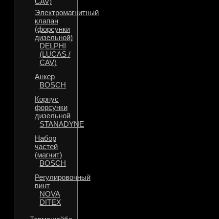
CAV)
Электромагнитный
клапан
(форсунки
дизельной)
DELPHI
(LUCAS /
CAV)
Анкер
BOSCH
Корпус
форсунки
дизельной
STANADYNE
Набор
частей
(магнит)
BOSCH
Регулировочный
винт
NOVA
DITEX