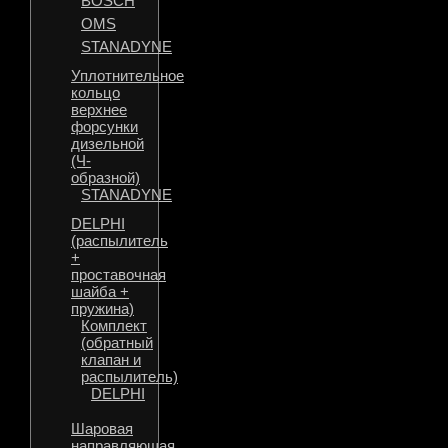
BOSCH
OMS
STANADYNE
Уплотнительное
кольцо
верхнее
форсунки
дизельной
(Ч-
образной)
STANADYNE
DELPHI
(распылитель
+
проставочная
шайба +
пружина)
Комплект
(обратный
клапан и
распылитель)
DELPHI
Шаровая
направляющая