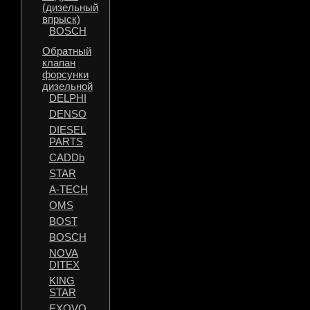
(дизельный
впрыск)
BOSCH
Обратный
клапан
форсунки
дизельной
DELPHI
DENSO
DIESEL
PARTS
CADDb
STAR
A-TECH
OMS
BOST
BOSCH
NOVA
DITEX
KING
STAR
EXOVO