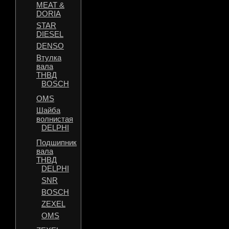
MEAT &
DORIA
STAR
DIESEL
DENSO
Втулка
вала
ТНВД
BOSCH
OMS
Шайба
волнистая
DELPHI
Подшипник
вала
ТНВД
DELPHI
SNR
BOSCH
ZEXEL
OMS