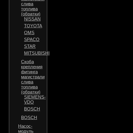
слива
топлива
(обратки)
NISSAN
TOYOTA
OMS
SPACO
STAR
MITSUBISHI
Скоба
крепления
фитинга
магистрали
слива
топлива
(обратки)
SIEMENS-
VDO
BOSCH
BOSCH
Насос-
модуль