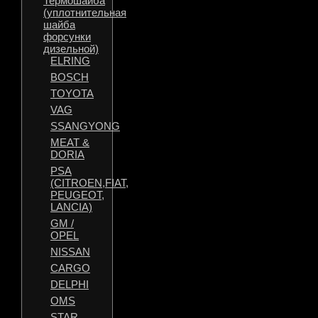
Термошайба
(уплотнительная
шайба
форсунки
дизельной)
ELRING
BOSCH
TOYOTA
VAG
SSANGYONG
MEAT &
DORIA
PSA
(CITROEN,FIAT,
PEUGEOT,
LANCIA)
GM /
OPEL
NISSAN
CARGO
DELPHI
OMS
STAR