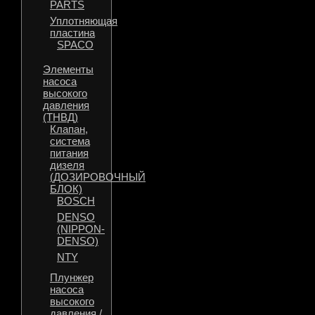
PARTS
Уплотняющая
пластина
SPACO
Элементы
насоса
высокого
давления
(ТНВД)
Клапан,
система
питания
дизеля
(ДОЗИРОВОЧНЫЙ
БЛОК)
BOSCH
DENSO
(NIPPON-
DENSO)
NTY
Плунжер
насоса
высокого
давления /