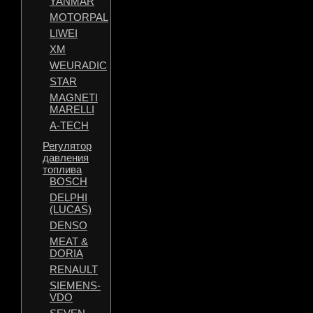
YANMAR
MOTORPAL
LIWEI
XM
WEURADIC
STAR
MAGNETI
MARELLI
A-TECH
Регулятор
давления
топлива
BOSCH
DELPHI
(LUCAS)
DENSO
MEAT &
DORIA
RENAULT
SIEMENS-
VDO