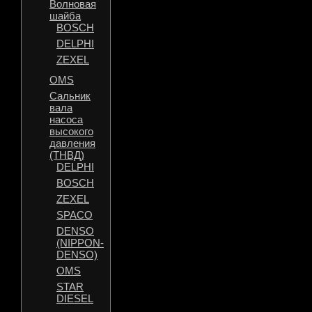
Волновая
шайба
BOSCH
DELPHI
ZEXEL
OMS
Сальник
вала
насоса
высокого
давления
(ТНВД)
DELPHI
BOSCH
ZEXEL
SPACO
DENSO
(NIPPON-
DENSO)
OMS
STAR
DIESEL