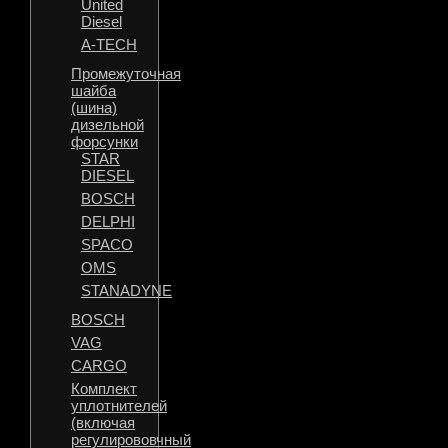
United
Diesel
A-TECH
Промежуточная
шайба
(шина)
дизельной
форсунки
STAR
DIESEL
BOSCH
DELPHI
SPACO
OMS
STANADYNE
BOSCH
VAG
CARGO
Комплект
уплотнителей
(включая
регулирововчный