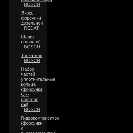
BOSCH
Якорь
форсунки
дизельной
REDAT
Шарик
(клапана)
BOSCH
Толкатель
BOSCH
Набор
частей
уплотнительные
кольца
(форсунка
CR-
common
rail)
BOSCH
Гидрокомпенсатор
(форсунки
с