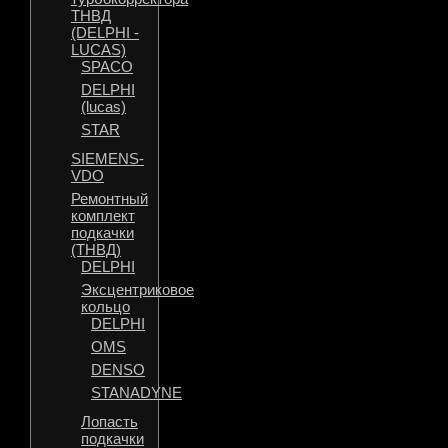
ТНВД
(DELPHI -
LUCAS)
SPACO
DELPHI
(lucas)
STAR
SIEMENS-
VDO
Ремонтный
комплект
подкачки
(ТНВД)
DELPHI
Эксцентриковое
кольцо
DELPHI
OMS
DENSO
STANADYNE
Лопасть
подкачки