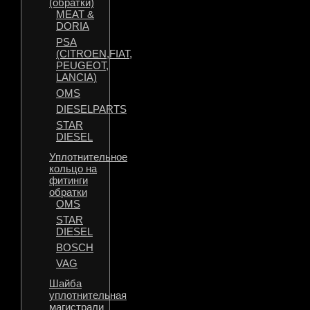
(обратки)
MEAT &
DORIA
PSA
(CITROEN,FIAT,
PEUGEOT,
LANCIA)
OMS
DIESELPARTS
STAR
DIESEL
Уплотнительное
кольцо на
фитинги
обратки
OMS
STAR
DIESEL
BOSCH
VAG
Шайба
уплотнительная
магистрали