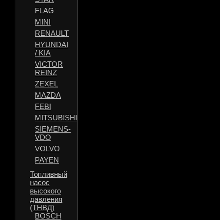
FLAG
MINI
RENAULT
HYUNDAI
/ KIA
VICTOR
REINZ
ZEXEL
MAZDA
FEBI
MITSUBISHI
SIEMENS-
VDO
VOLVO
PAYEN
Топливный
насос
высокого
давления
(ТНВД)
BOSCH