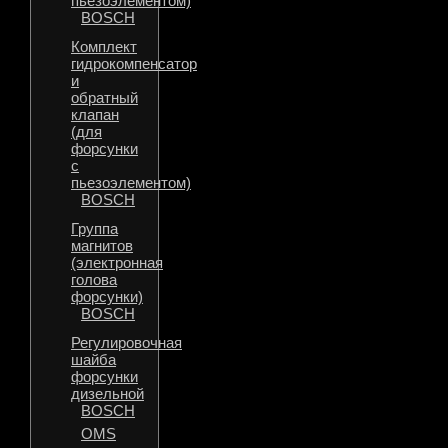
пьезоэлементом)
BOSCH
Комплект
гидрокомпенсатор
и
обратный
клапан
(для
форсунки
с
пьезоэлементом)
BOSCH
Группа
магнитов
(электронная
голова
форсунки)
BOSCH
Регулировочная
шайба
форсунки
дизельной
BOSCH
OMS