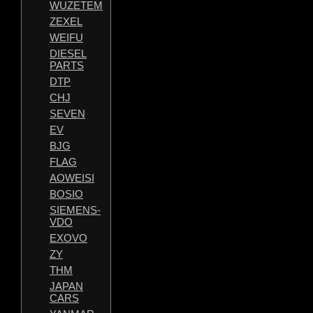
WUZETEM
ZEXEL
WEIFU
DIESEL
PARTS
DTP
CHJ
SEVEN
EV
BJG
FLAG
AOWEISI
BOSIO
SIEMENS-
VDO
EXOVO
ZY
THM
JAPAN
CARS