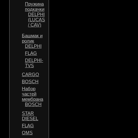
Пружина
подкачки
DELPHI
(LUCAS
/ CAV)
Башмак и
ролик
DELPHI
FLAG
DELPHI-
TVS
CARGO
BOSCH
Набор
частей
мембрана
BOSCH
STAR
DIESEL
FLAG
OMS