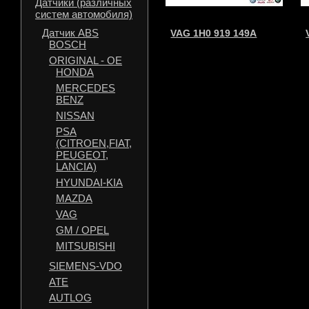
Датчики (различных
систем автомобиля)
Датчик ABS
VAG 1H0 919 149A
BOSCH
ORIGINAL - OE
HONDA
MERCEDES
BENZ
NISSAN
PSA
(CITROEN,FIAT,
PEUGEOT,
LANCIA)
HYUNDAI-KIA
MAZDA
VAG
GM / OPEL
MITSUBISHI
SIEMENS-VDO
ATE
AUTLOG