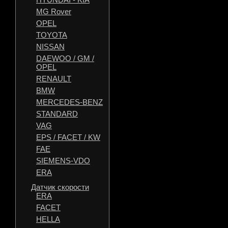
MG Rover
OPEL
TOYOTA
NISSAN
DAEWOO / GM /
OPEL
RENAULT
BMW
MERCEDES-BENZ
STANDARD
VAG
EPS / FACET / KW
FAE
SIEMENS-VDO
ERA
Датчик скорости
ERA
FACET
HELLA