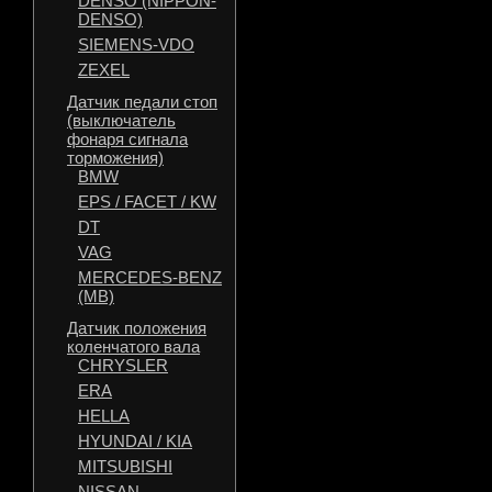
DENSO (NIPPON-
DENSO)
SIEMENS-VDO
ZEXEL
Датчик педали стоп
(выключатель
фонаря сигнала
торможения)
BMW
EPS / FACET / KW
DT
VAG
MERCEDES-BENZ
(MB)
Датчик положения
коленчатого вала
CHRYSLER
ERA
HELLA
HYUNDAI / KIA
MITSUBISHI
NISSAN