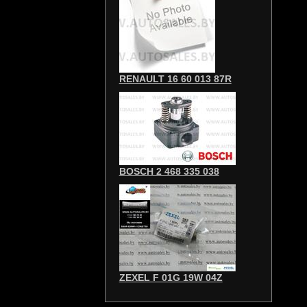
RENAULT 16 60 013 87R
BOSCH 2 468 335 038
ZEXEL F 01G 19W 04Z