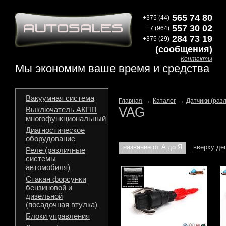
565 74 80
+375 (44)
557 30 02
+7 (964)
284 73 19
+375 (29)
(сообщения)
Контакты
Мы экономим ваше время и средства
Вакуумная система
→
→
Главная
Каталог
Датчики (раз
VAG
Выключатель АКПП
многофункциональный
Диагностическое
оборудование
название от А до Я
вверху д
Реле (различные
системы
автомобиля)
Стакан форсунки
бензиновой и
дизельной
(посадочная втулка)
Блоки управления