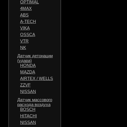
OPTIMAL
4MAX
ABS
A-TECH
VIKA
OSSCA
VTR
NK
Датчик детонации
(удара)
HONDA
MAZDA
AIRTEX / WELLS
ZZVF
NISSAN
Датчик массового
расхода воздуха
BOSCH
HITACHI
NISSAN