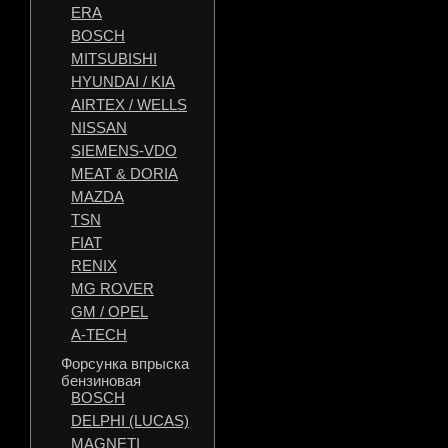
ERA
BOSCH
MITSUBISHI
HYUNDAI / KIA
AIRTEX / WELLS
NISSAN
SIEMENS-VDO
MEAT & DORIA
MAZDA
TSN
FIAT
RENIX
MG ROVER
GM / OPEL
A-TECH
Форсунка впрыска
бензиновая
BOSCH
DELPHI (LUCAS)
MAGNETI