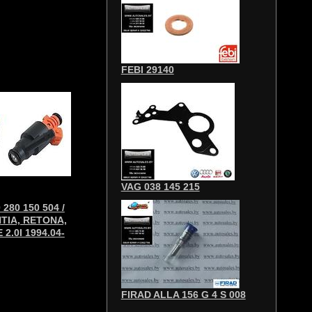
FEBI 29140
VAG 038 145 215
280 150 504 /
TIA, RETONA,
2.0I 1994.04-
FIRAD ALLA 156 G 4 S 008