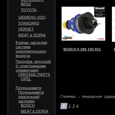
BENZ
TOYOTA
SIEMENS-VDO
STANDARD
VERNET
MEAT & DORIA
Клапан, насосная
система
BOSCH 0 280 150 651
дополнительного
воздуха
Патрубок, впускной
(с электронными
элементами)
ORIGINAL PARTS
OPEL
Потенциометр
Потенциометр
дросельной
Страницы: ← предыдущая
следу
заслонки
BOSCH
1
2
3
4
MEAT & DORIA