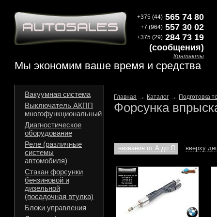
565 74 80
+375 (44)
557 30 02
+7 (964)
284 73 19
+375 (29)
(сообщения)
Контакты
Мы экономим ваше время и средства
Вакуумная система
→
→
Главная
Каталог
Подготовка т
Форсунка впрыск
Выключатель АКПП
многофункциональный
Диагностическое
оборудование
Реле (различные
название от А до Я
вверху д
системы
автомобиля)
Стакан форсунки
бензиновой и
дизельной
(посадочная втулка)
Блоки управления