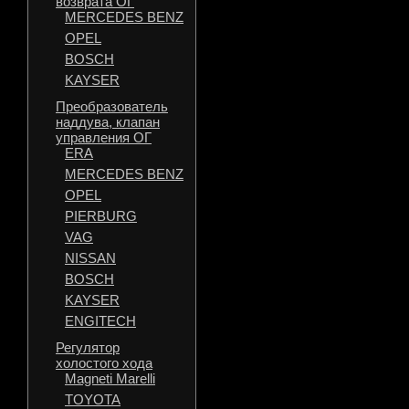
возврата ОГ
MERCEDES BENZ
OPEL
BOSCH
KAYSER
Преобразователь
наддува, клапан
управления ОГ
ERA
MERCEDES BENZ
OPEL
PIERBURG
VAG
NISSAN
BOSCH
KAYSER
ENGITECH
Регулятор
холостого хода
Magneti Marelli
TOYOTA