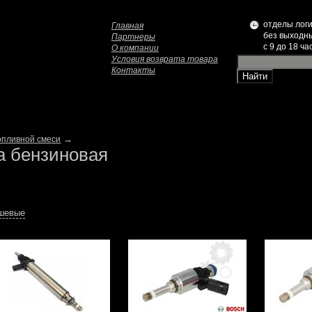
отделы логи
Главная
без выходн
Партнеры
c 9 до 18 ча
О компании
Условия возврата товара
Контакты
→
опливной смеси
а бензиновая
ешевые