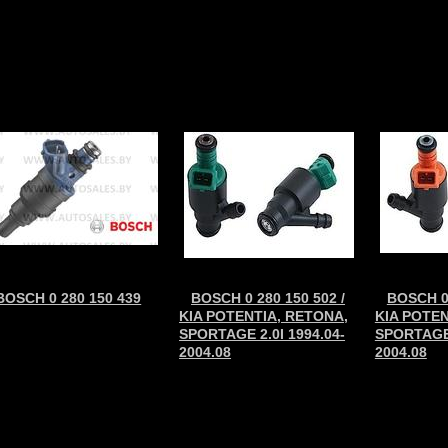
BOSCH 0 280 150 439
BOSCH 0 280 150 502 /
BOSCH 0 
KIA POTENTIA, RETONA,
KIA POTEN
SPORTAGE 2.0I 1994.04-
SPORTAGE 
2004.08
2004.08