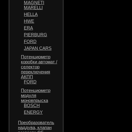
MAGNETI
MARELLI
HELLA
HWE
ERA
PIERBURG
FORD
JAPAN CARS
Потенциометр
коробки автомат /
селектор
переключения
АКПП
FORD
Потенциометр
модуля
моновпрыска
BOSCH
ENERGY
Преобразователь
наддува, клапан