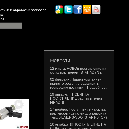
стики и обработки запросов
ых
сов
Новости
12 марта.
НОВОЕ поступление на
склад партнеров - STANADYNE
02 февраля.
Нашей компанией
принято решение расширить
географию доставки!!! Подробнее....
19 января.
!!! НОВИНКА
ПОСТУПЛЕНИЕ распылителей
FIRAD !!!
17 ноября.
Поступление на склад
партнеров - деталей для ремонта
тнвд SIEMENS-VDO (START-STOP)
16 октября.
!!! ПОСТУПЛЕНИЕ НА
СКЛАД нашего партнера