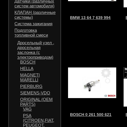
Датчики (различных
систем автомобиля)
КЛАПАН (различные
системы)
BMW 13 64 7 639 994
Система зажигания
Подготовка
топливной смеси
Дросельный узел ,
дросельная
заслонка (с
электроприводом)
BOSCH
HELLA
MAGNETI
MARELLI
PIERBURG
SIEMENS-VDO
ORIGINAL (OEM
PARTS)
VAG
BOSCH 0 261 500 621
PSA
(CITROEN,FIAT,
PEUGEOT,