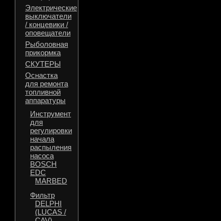
Электрические
выключатели
/ концевики /
оповещатели
Рыболовная
прикормка
СКУТЕРЫ
Оснастка
для ремонта
топливной
аппаратуры
Инструмент
для
регулировки
начала
распыления
насоса
BOSCH
EDC
MARBED
Фильтр
DELPHI
(LUCAS /
CAV)