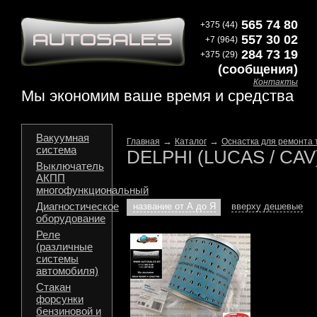
565 74 80
+375 (44)
557 30 02
+7 (964)
284 73 19
+375 (29)
(сообщения)
Контакты
Мы экономим ваше время и средства
Вакуумная
→
→
Главная
Каталог
Оснастка для ремонта
система
DELPHI (LUCAS / CAV
Выключатель
АКПП
многофункциональный
Диагностическое
название от А до Я
вверху дешевые
оборудование
Реле
(различные
системы
автомобиля)
Стакан
форсунки
бензиновой и