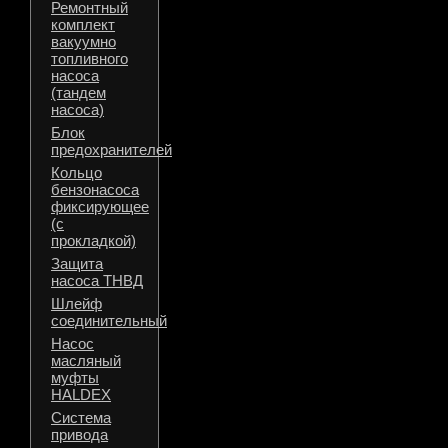
Ремонтный
комплект
вакуумно
топливного
насоса
(тандем
насоса)
Блок
предохранителей
Кольцо
бензонасоса
фиксирующее
(с
прокладкой)
Защита
насоса ТНВД
Шлейф
соединительный
Насос
масляный
муфты
HALDEX
Система
привода