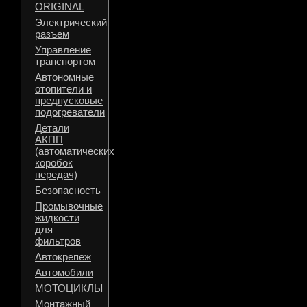
ORIGINAL
Электрический
разъем
Управление
транспортом
Автономные
отопители и
предпусковые
подогреватели
Детали
АКПП
(автоматических
коробок
передач)
Безопасность
Промывочные
жидкости
для
фильтров
Автокрепеж
Автомобили
МОТОЦИКЛЫ
Монтажный