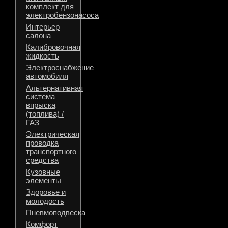
комплект для
электробензонасоса
Интерьер
салона
Калибровочная
жидкость
Электроснабжение
автомобиля
Альтернативная
система
впрыска
(топлива) /
ГАЗ
Электрическая
проводка
транспортного
средства
Кузовные
элементы
Здоровье и
молодость
Пневмоподвеска
Комфорт