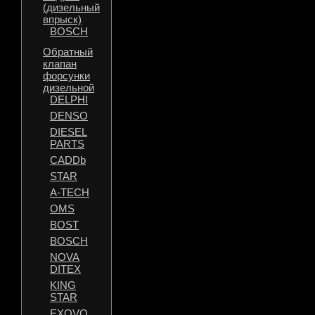
(дизельный
впрыск)
BOSCH
Обратный
клапан
форсунки
дизельной
DELPHI
DENSO
DIESEL
PARTS
CADDb
STAR
A-TECH
OMS
BOST
BOSCH
NOVA
DITEX
KING
STAR
EXOVO