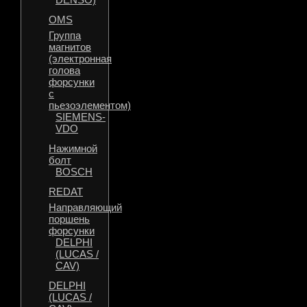
OMS
Группа
магнитов
(электронная
голова
форсунки
с
пьезоэлементом)
SIEMENS-
VDO
Нажимной
болт
BOSCH
REDAT
Направляющий
поршень
форсунки
DELPHI
(LUCAS /
CAV)
DELPHI
(LUCAS /