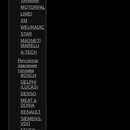
YANMAR
MOTORPAL
LIWEI
XM
WEURADIC
STAR
MAGNETI
MARELLI
A-TECH
Регулятор
давления
топлива
BOSCH
DELPHI
(LUCAS)
DENSO
MEAT &
DORIA
RENAULT
SIEMENS-
VDO