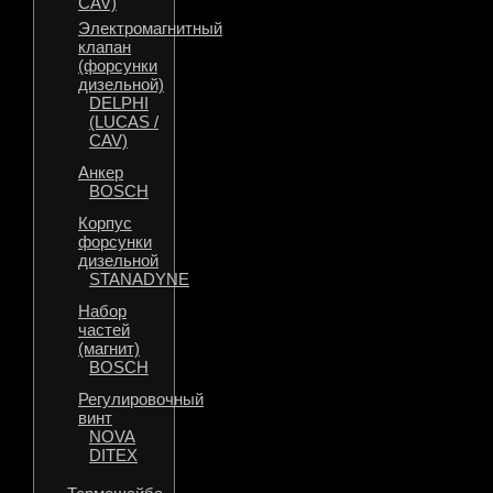
CAV)
Электромагнитный
клапан
(форсунки
дизельной)
DELPHI
(LUCAS /
CAV)
Анкер
BOSCH
Корпус
форсунки
дизельной
STANADYNE
Набор
частей
(магнит)
BOSCH
Регулировочный
винт
NOVA
DITEX