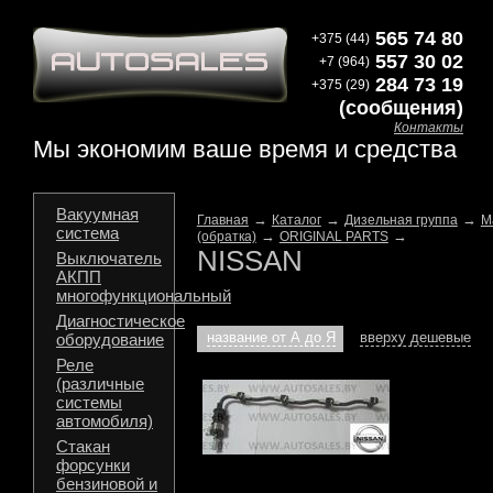
565 74 80
+375 (44)
557 30 02
+7 (964)
284 73 19
+375 (29)
(сообщения)
Контакты
Мы экономим ваше время и средства
Вакуумная
→
→
→
Главная
Каталог
Дизельная группа
М
система
→
→
(обратка)
ORIGINAL PARTS
NISSAN
Выключатель
АКПП
многофункциональный
Диагностическое
название от А до Я
вверху дешевые
оборудование
Реле
(различные
системы
автомобиля)
Стакан
форсунки
бензиновой и