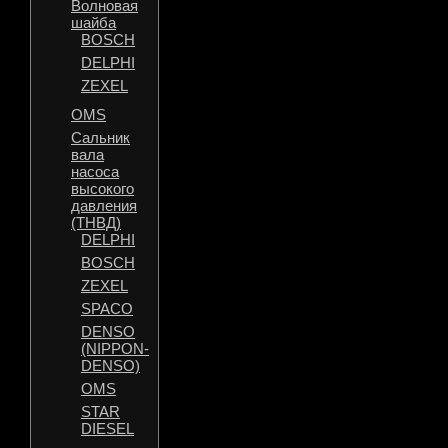
Волновая
шайба
BOSCH
DELPHI
ZEXEL
OMS
Сальник
вала
насоса
высокого
давления
(ТНВД)
DELPHI
BOSCH
ZEXEL
SPACO
DENSO
(NIPPON-
DENSO)
OMS
STAR
DIESEL