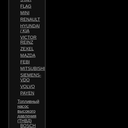
FLAG
MINI
RENAULT
HYUNDAI
/ KIA
VICTOR
REINZ
ZEXEL
MAZDA
FEBI
MITSUBISHI
SIEMENS-
VDO
VOLVO
PAYEN
Топливный
насос
высокого
давления
(ТНВД)
BOSCH