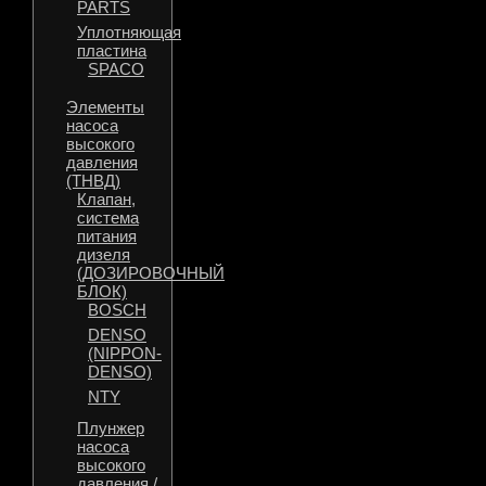
PARTS
Уплотняющая
пластина
SPACO
Элементы
насоса
высокого
давления
(ТНВД)
Клапан,
система
питания
дизеля
(ДОЗИРОВОЧНЫЙ
БЛОК)
BOSCH
DENSO
(NIPPON-
DENSO)
NTY
Плунжер
насоса
высокого
давления /