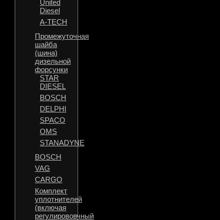
United
Diesel
A-TECH
Промежуточная
шайба
(шина)
дизельной
форсунки
STAR
DIESEL
BOSCH
DELPHI
SPACO
OMS
STANADYNE
BOSCH
VAG
CARGO
Комплект
уплотнителей
(включая
регулирововчный