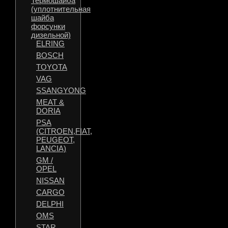
Термошайба
(уплотнительная
шайба
форсунки
дизельной)
ELRING
BOSCH
TOYOTA
VAG
SSANGYONG
MEAT &
DORIA
PSA
(CITROEN,FIAT,
PEUGEOT,
LANCIA)
GM /
OPEL
NISSAN
CARGO
DELPHI
OMS
STAR