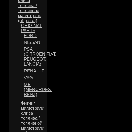
слива
топлива /
топливная
магистраль
(обратка)
ORIGINAL
PARTS
FORD
NISSAN
PSA
(CITROEN,FIAT,
PEUGEOT,
LANCIA)
RENAULT
VAG
MB
(MERCRDES-
BENZ)
Фитинг
магистрали
слива
топлива /
топливной
магистрали