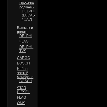
Пружина
подкачки
DELPHI
(LUCAS
/ CAV)
Башмак и
ролик
DELPHI
FLAG
DELPHI-
TVS
CARGO
BOSCH
Набор
частей
мембрана
BOSCH
STAR
DIESEL
FLAG
OMS