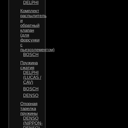
DELPHI
Комплект
распылитель
и
обратный
клапан
(для
форсунки
с
пьезоэлементом)
BOSCH
Пружина
сжатия
DELPHI
(LUCAS /
CAV)
BOSCH
DENSO
Опорная
тарелка
пружины
DENSO
(NIPPON-
DENSO)