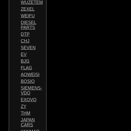
WUZETEM
ZEXEL
WEIFU
DIESEL
PARTS
DTP
CHJ
SEVEN
EV
BJG
FLAG
AOWEISI
BOSIO
SIEMENS-
VDO
EXOVO
ZY
THM
JAPAN
CARS