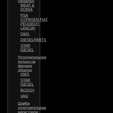
(обратки)
MEAT &
DORIA
PSA
(CITROEN,FIAT,
PEUGEOT,
LANCIA)
OMS
DIESELPARTS
STAR
DIESEL
Уплотнительное
кольцо на
фитинги
обратки
OMS
STAR
DIESEL
BOSCH
VAG
Шайба
уплотнительная
магистрали