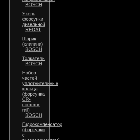
BOSCH
Якорь
форсунки
дизельной
REDAT
Шарик
(клапана)
BOSCH
Толкатель
BOSCH
Набор
частей
уплотнительные
кольца
(форсунка
CR-
common
rail)
BOSCH
Гидрокомпенсатор
(форсунки
с