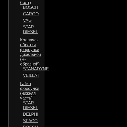
болт)
BOSCH
CARGO
VAG
STAR
DIESEL
Колпачек
обратки
форсунки
дизельной
(Ч-
образной)
STANADYNE
VEILLAT
Гайка
форсунки
(нижняя
часть)
STAR
DIESEL
DELPHI
SPACO