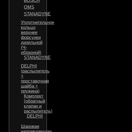
BOSCH
OMS
STANADYNE
Уплотнительное
кольцо
верхнее
форсунки
дизельной
(Ч-
образной)
STANADYNE
DELPHI
(распылитель
+
проставочная
шайба +
пружина)
Комплект
(обратный
клапан и
распылитель)
DELPHI
Шаровая
направляющая