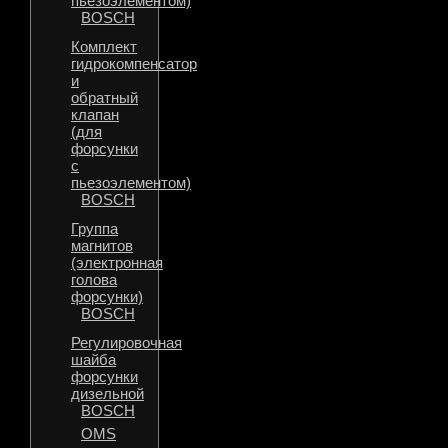
пьезоэлементом)
BOSCH
Комплект
гидрокомпенсатор
и
обратный
клапан
(для
форсунки
с
пьезоэлементом)
BOSCH
Группа
магнитов
(электронная
голова
форсунки)
BOSCH
Регулировочная
шайба
форсунки
дизельной
BOSCH
OMS