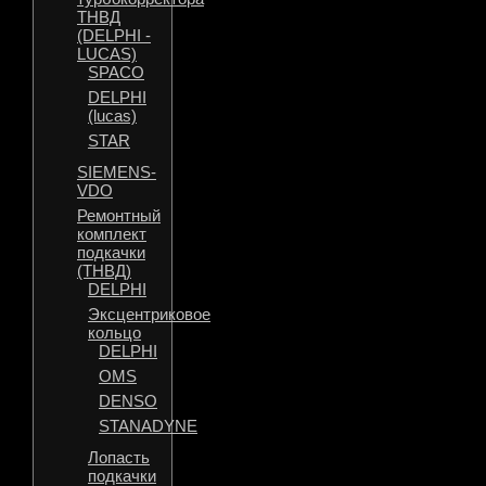
ТНВД
(DELPHI -
LUCAS)
SPACO
DELPHI
(lucas)
STAR
SIEMENS-
VDO
Ремонтный
комплект
подкачки
(ТНВД)
DELPHI
Эксцентриковое
кольцо
DELPHI
OMS
DENSO
STANADYNE
Лопасть
подкачки