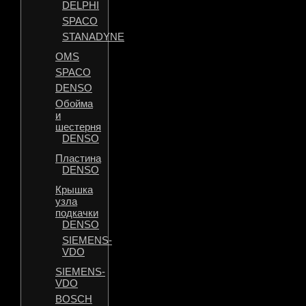
DELPHI
SPACO
STANADYNE
OMS
SPACO
DENSO
Обойма
и
шестерня
DENSO
Пластина
DENSO
Крышка
узла
подкачки
DENSO
SIEMENS-
VDO
SIEMENS-
VDO
BOSCH