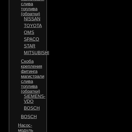
слива
топлива
(обратки)
NISSAN
TOYOTA
OMS
SPACO
STAR
MITSUBISHI
Скоба
крепления
фитинга
магистрали
слива
топлива
(обратки)
SIEMENS-
VDO
BOSCH
BOSCH
Насос-
модуль