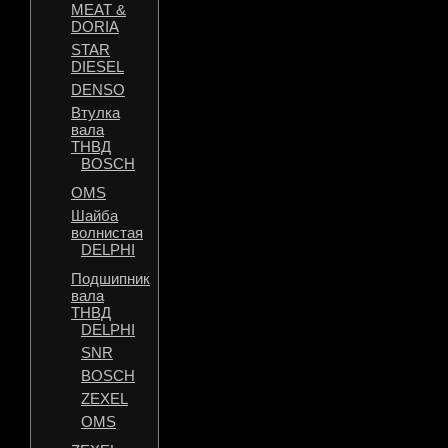
MEAT &
DORIA
STAR
DIESEL
DENSO
Втулка
вала
ТНВД
BOSCH
OMS
Шайба
волнистая
DELPHI
Подшипник
вала
ТНВД
DELPHI
SNR
BOSCH
ZEXEL
OMS