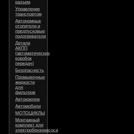
разъем
Управление
транспортом
Автономные
отопители и
предпусковые
подогреватели
Детали
АКПП
(автоматических
коробок
передач)
Безопасность
Промывочные
жидкости
для
фильтров
Автокрепеж
Автомобили
МОТОЦИКЛЫ
Монтажный
комплект для
электробензонасоса