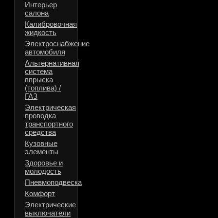
Интерьер
салона
Калибровочная
жидкость
Электроснабжение
автомобиля
Альтернативная
система
впрыска
(топлива) /
ГАЗ
Электрическая
проводка
транспортного
средства
Кузовные
элементы
Здоровье и
молодость
Пневмоподвеска
Комфорт
Электрические
выключатели