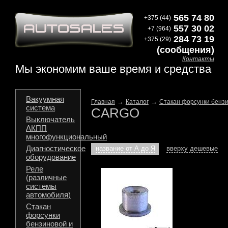
565 74 80
+375 (44)
557 30 02
+7 (964)
284 73 19
+375 (29)
(сообщения)
Контакты
Мы экономим ваше время и средства
Вакуумная
→
→
Главная
Каталог
Стакан форсунки бензи
система
CARGO
Выключатель
АКПП
многофункциональный
Диагностическое
название от А до Я
вверху дешевые
оборудование
Реле
(различные
системы
автомобиля)
Стакан
форсунки
бензиновой и