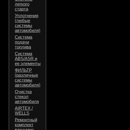
легкого
старта
Уплотнения
(любые
системы
автомобиля)
Система
подачи
топлива
Система
ABS/ASR и
ее элементы
ФИЛЬТР
(различные
системы
автомобиля)
Очистка
стекол
автомобиля
AIRTEX /
WELLS
Ремонтный
комплект
вакуумно