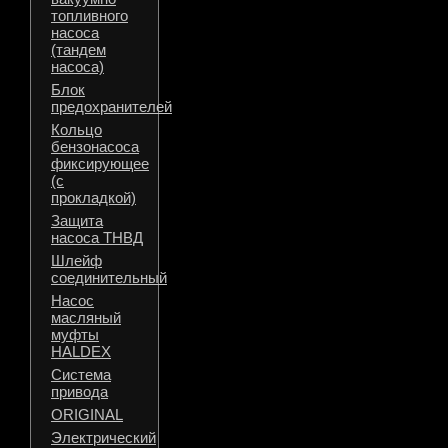
топливного
насоса
(тандем
насоса)
Блок
предохранителей
Кольцо
бензонасоса
фиксирующее
(с
прокладкой)
Защита
насоса ТНВД
Шлейф
соединительный
Насос
масляный
муфты
HALDEX
Система
привода
ORIGINAL
Электрический