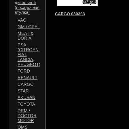
дизельной
(посадочная
втулка)
CARGO 080393
VAG
GM / OPEL
MEAT &
DORIA
PSA
(CITROEN,
FIAT,
LANCIA,
PEUGEOT)
FORD
RENAULT
CARGO
STAR
AKUSAN
TOYOTA
DRM /
DOCTOR
MOTOR
OMS