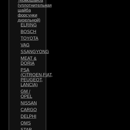
Термошайба
(уплотнительная
шайба
форсунки
дизельной)
ELRING
BOSCH
TOYOTA
VAG
SSANGYONG
MEAT &
DORIA
PSA
(CITROEN,FIAT,
PEUGEOT,
LANCIA)
GM /
OPEL
NISSAN
CARGO
DELPHI
OMS
STAR