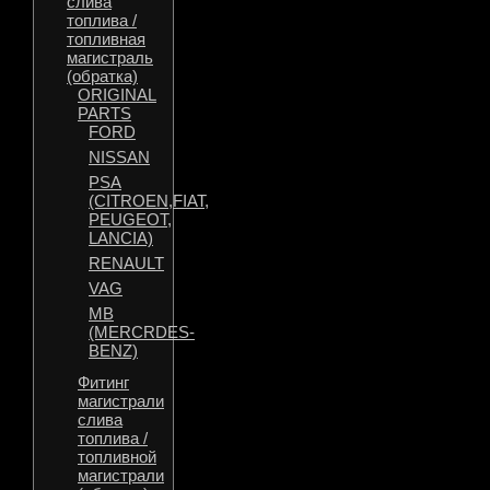
слива
топлива /
топливная
магистраль
(обратка)
ORIGINAL
PARTS
FORD
NISSAN
PSA
(CITROEN,FIAT,
PEUGEOT,
LANCIA)
RENAULT
VAG
MB
(MERCRDES-
BENZ)
Фитинг
магистрали
слива
топлива /
топливной
магистрали