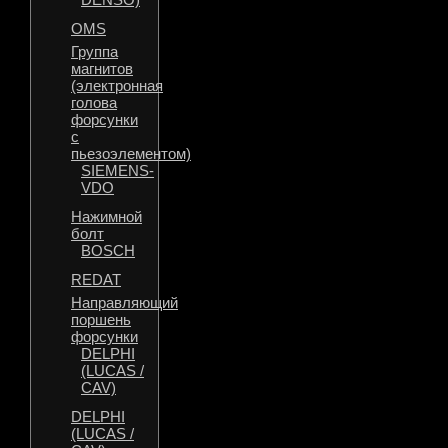
OMS
Группа
магнитов
(электронная
голова
форсунки
с
пьезоэлементом)
SIEMENS-
VDO
Нажимной
болт
BOSCH
REDAT
Направляющий
поршень
форсунки
DELPHI
(LUCAS /
CAV)
DELPHI
(LUCAS /