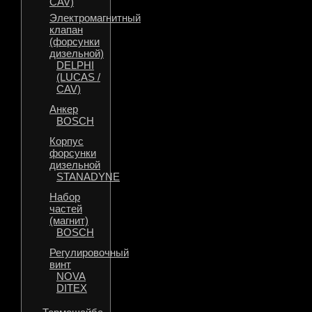
CAV)
Электромагнитный
клапан
(форсунки
дизельной)
DELPHI
(LUCAS /
CAV)
Анкер
BOSCH
Корпус
форсунки
дизельной
STANADYNE
Набор
частей
(магнит)
BOSCH
Регулировочный
винт
NOVA
DITEX