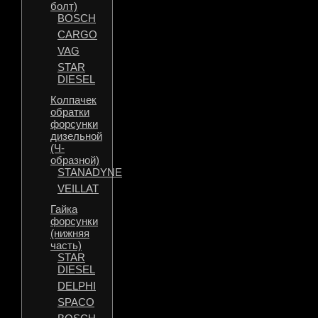
болт)
BOSCH
CARGO
VAG
STAR
DIESEL
Колпачек
обратки
форсунки
дизельной
(Ч-
образной)
STANADYNE
VEILLAT
Гайка
форсунки
(нижняя
часть)
STAR
DIESEL
DELPHI
SPACO