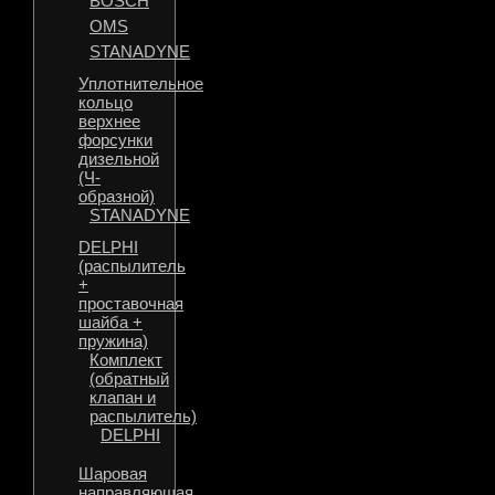
BOSCH
OMS
STANADYNE
Уплотнительное
кольцо
верхнее
форсунки
дизельной
(Ч-
образной)
STANADYNE
DELPHI
(распылитель
+
проставочная
шайба +
пружина)
Комплект
(обратный
клапан и
распылитель)
DELPHI
Шаровая
направляющая