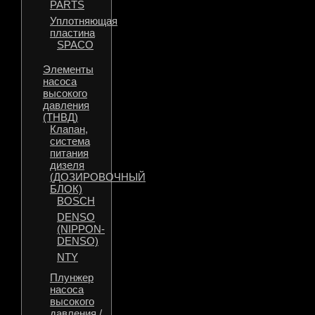
PARTS
Уплотняющая
пластина
SPACO
Элементы
насоса
высокого
давления
(ТНВД)
Клапан,
система
питания
дизеля
(ДОЗИРОВОЧНЫЙ
БЛОК)
BOSCH
DENSO
(NIPPON-
DENSO)
NTY
Плунжер
насоса
высокого
давления /