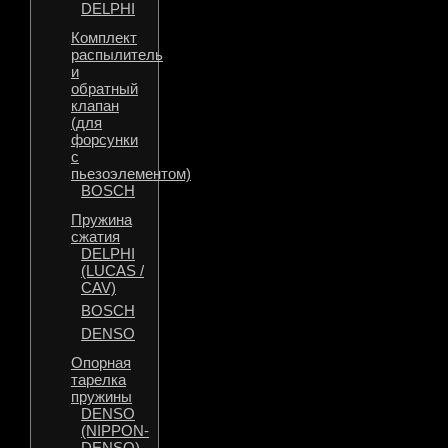
DELPHI
Комплект
распылитель
и
обратный
клапан
(для
форсунки
с
пьезоэлементом)
BOSCH
Пружина
сжатия
DELPHI
(LUCAS /
CAV)
BOSCH
DENSO
Опорная
тарелка
пружины
DENSO
(NIPPON-
DENSO)