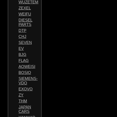
WUZETEM
ZEXEL
WEIFU
DIESEL
PARTS
DTP
CHJ
SEVEN
EV
BJG
FLAG
AOWEISI
BOSIO
SIEMENS-
VDO
EXOVO
ZY
THM
JAPAN
CARS