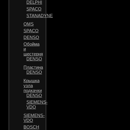
DELPHI
SPACO
STANADYNE
OMS
SPACO
DENSO
Обойма
и
шестерня
DENSO
Пластина
DENSO
Крышка
узла
подкачки
DENSO
SIEMENS-
VDO
SIEMENS-
VDO
BOSCH