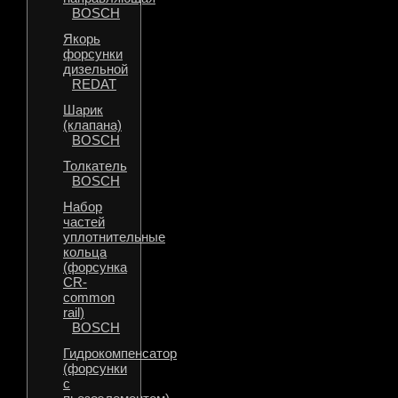
BOSCH
Якорь
форсунки
дизельной
REDAT
Шарик
(клапана)
BOSCH
Толкатель
BOSCH
Набор
частей
уплотнительные
кольца
(форсунка
CR-
common
rail)
BOSCH
Гидрокомпенсатор
(форсунки
с