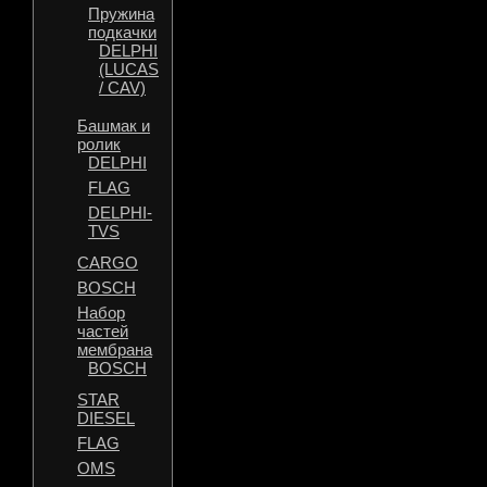
Пружина
подкачки
DELPHI
(LUCAS
/ CAV)
Башмак и
ролик
DELPHI
FLAG
DELPHI-
TVS
CARGO
BOSCH
Набор
частей
мембрана
BOSCH
STAR
DIESEL
FLAG
OMS