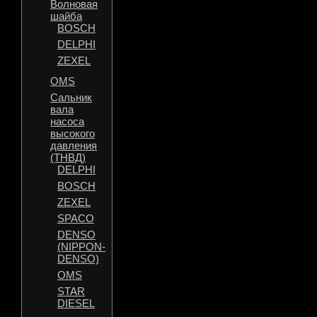
Волновая
шайба
BOSCH
DELPHI
ZEXEL
OMS
Сальник
вала
насоса
высокого
давления
(ТНВД)
DELPHI
BOSCH
ZEXEL
SPACO
DENSO
(NIPPON-
DENSO)
OMS
STAR
DIESEL