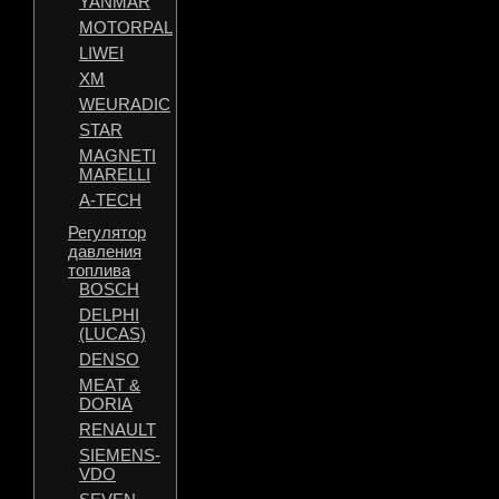
YANMAR
MOTORPAL
LIWEI
XM
WEURADIC
STAR
MAGNETI
MARELLI
A-TECH
Регулятор
давления
топлива
BOSCH
DELPHI
(LUCAS)
DENSO
MEAT &
DORIA
RENAULT
SIEMENS-
VDO