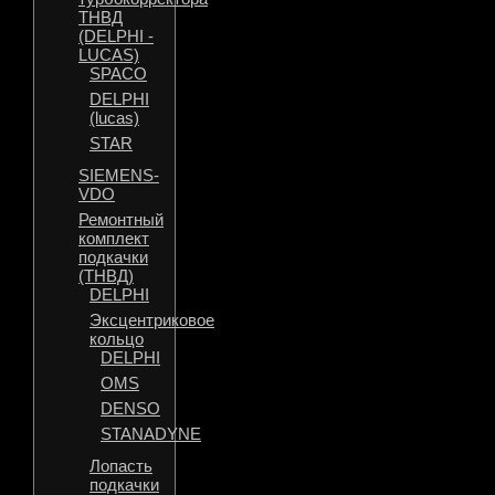
ТНВД
(DELPHI -
LUCAS)
SPACO
DELPHI
(lucas)
STAR
SIEMENS-
VDO
Ремонтный
комплект
подкачки
(ТНВД)
DELPHI
Эксцентриковое
кольцо
DELPHI
OMS
DENSO
STANADYNE
Лопасть
подкачки