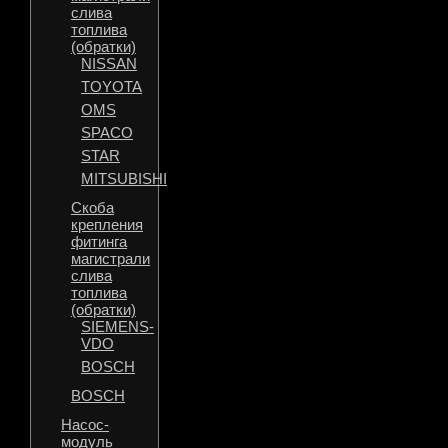
слива
топлива
(обратки)
NISSAN
TOYOTA
OMS
SPACO
STAR
MITSUBISHI
Скоба
крепления
фитинга
магистрали
слива
топлива
(обратки)
SIEMENS-
VDO
BOSCH
BOSCH
Насос-
модуль