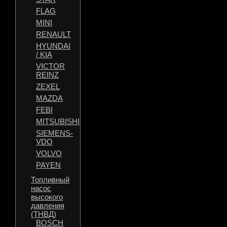
FLAG
MINI
RENAULT
HYUNDAI
/ KIA
VICTOR
REINZ
ZEXEL
MAZDA
FEBI
MITSUBISHI
SIEMENS-
VDO
VOLVO
PAYEN
Топливный
насос
высокого
давления
(ТНВД)
BOSCH