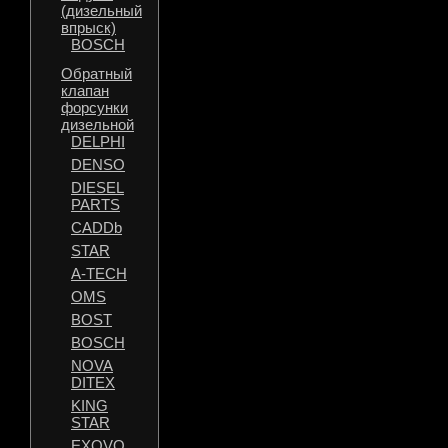
(дизельный
впрыск)
BOSCH
Обратный
клапан
форсунки
дизельной
DELPHI
DENSO
DIESEL
PARTS
CADDb
STAR
A-TECH
OMS
BOST
BOSCH
NOVA
DITEX
KING
STAR
EXOVO