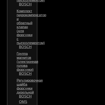
пьезоэлементом)
BOSCH
Комплект
гидрокомпенсатор
и
обратный
клапан
(для
форсунки
с
пьезоэлементом)
BOSCH
Группа
магнитов
(электронная
голова
форсунки)
BOSCH
Регулировочная
шайба
форсунки
дизельной
BOSCH
OMS