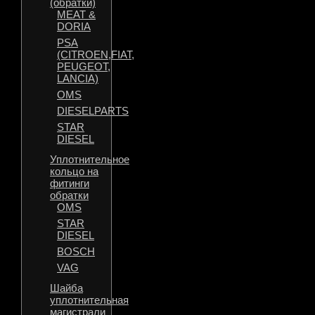
(обратки)
MEAT &
DORIA
PSA
(CITROEN,FIAT,
PEUGEOT,
LANCIA)
OMS
DIESELPARTS
STAR
DIESEL
Уплотнительное
кольцо на
фитинги
обратки
OMS
STAR
DIESEL
BOSCH
VAG
Шайба
уплотнительная
магистрали