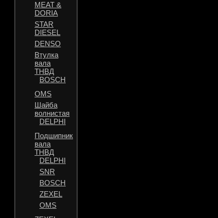
MEAT &
DORIA
STAR
DIESEL
DENSO
Втулка
вала
ТНВД
BOSCH
OMS
Шайба
волнистая
DELPHI
Подшипник
вала
ТНВД
DELPHI
SNR
BOSCH
ZEXEL
OMS