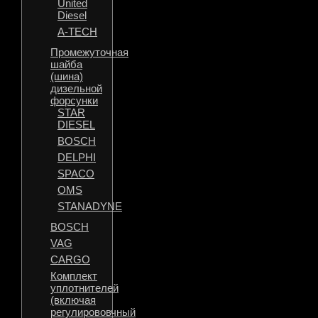
United
Diesel
A-TECH
Промежуточная
шайба
(шина)
дизельной
форсунки
STAR
DIESEL
BOSCH
DELPHI
SPACO
OMS
STANADYNE
BOSCH
VAG
CARGO
Комплект
уплотнителей
(включая
регулирововчный