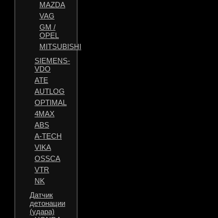
MAZDA
VAG
GM /
OPEL
MITSUBISHI
SIEMENS-
VDO
ATE
AUTLOG
OPTIMAL
4MAX
ABS
A-TECH
VIKA
OSSCA
VTR
NK
Датчик
детонации
(удара)