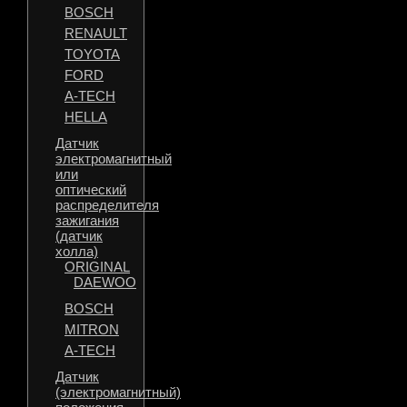
BOSCH
RENAULT
TOYOTA
FORD
A-TECH
HELLA
Датчик
электромагнитный
или
оптический
распределителя
зажигания
(датчик
холла)
ORIGINAL
DAEWOO
BOSCH
MITRON
A-TECH
Датчик
(электромагнитный)