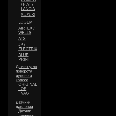
/ FIAT /
LANCIA
SUZUKI
LOGEM
AIRTEX /
WELLS
ATS
JP /
ELECTRIX
BLUE
PRINT
Датчик угла
поворота
рулевого
колеса
ORIGINAL
- OE
VAG
Датчики
давления
Датчик
давления