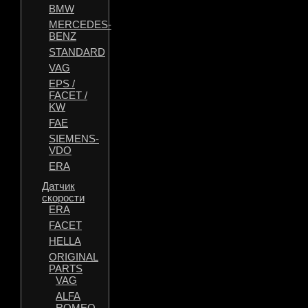
BMW
MERCEDES-
BENZ
STANDARD
VAG
EPS /
FACET /
KW
FAE
SIEMENS-
VDO
ERA
Датчик
скорости
ERA
FACET
HELLA
ORIGINAL
PARTS
VAG
ALFA
ROMEO