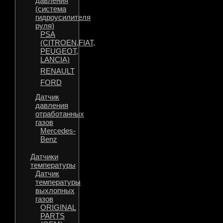
давления
(система
гидроусилителя
руля)
PSA
(CITROEN,FIAT,
PEUGEOT,
LANCIA)
RENAULT
FORD
Датчик
давления
отработанных
газов
Mercedes-
Benz
Датчики
температуры
Датчик
температуры
выхлопных
газов
ORIGINAL
PARTS