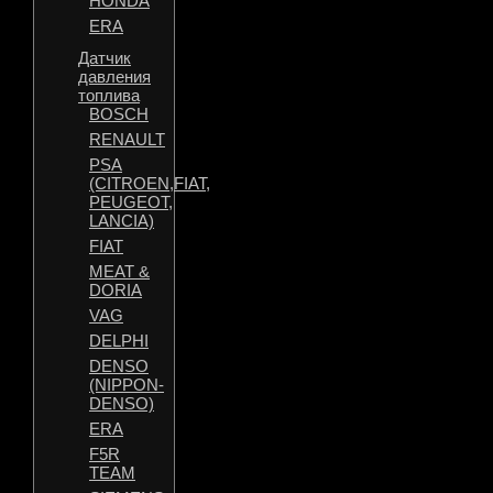
HONDA
ERA
Датчик
давления
топлива
BOSCH
RENAULT
PSA
(CITROEN,FIAT,
PEUGEOT,
LANCIA)
FIAT
MEAT &
DORIA
VAG
DELPHI
DENSO
(NIPPON-
DENSO)
ERA
F5R
TEAM