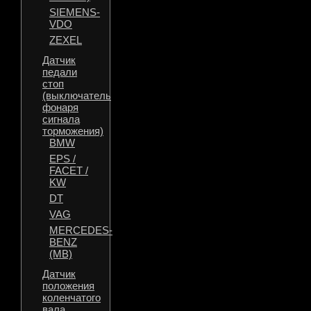
SIEMENS-
VDO
ZEXEL
Датчик
педали
стоп
(выключатель
фонаря
сигнала
торможения)
BMW
EPS /
FACET /
KW
DT
VAG
MERCEDES-
BENZ
(MB)
Датчик
положения
коленчатого
вала