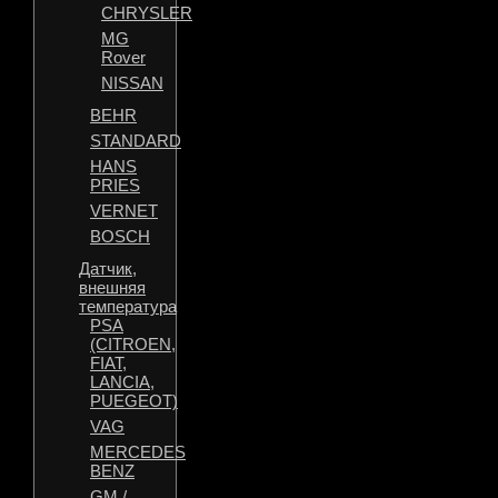
CHRYSLER
MG
Rover
NISSAN
BEHR
STANDARD
HANS
PRIES
VERNET
BOSCH
Датчик,
внешняя
температура
PSA
(CITROEN,
FIAT,
LANCIA,
PUEGEOT)
VAG
MERCEDES
BENZ
GM /