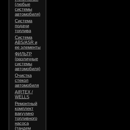
(любые
системы
автомобиля)
Система
подачи
топлива
Система
ABS/ASR и
ее элементы
ФИЛЬТР
(различные
системы
автомобиля)
Очистка
стекол
автомобиля
AIRTEX /
WELLS
Ремонтный
комплект
вакуумно
топливного
насоса
(тандем