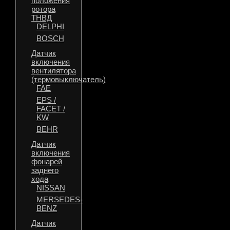
положения
ротора
ТНВД
DELPHI
BOSCH
Датчик
включения
вентилятора
(термовыключатель)
FAE
EPS /
FACET /
KW
BEHR
Датчик
включения
фонарей
заднего
хода
NISSAN
MERSEDES-
BENZ
Датчик