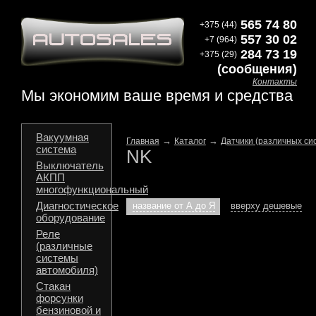
565 74 80
+375 (44)
557 30 02
+7 (964)
284 73 19
+375 (29)
(сообщения)
Контакты
Мы экономим ваше время и средства
Вакуумная
→
→
Главная
Каталог
Датчики (различных си
система
NK
Выключатель
АКПП
многофункциональный
Диагностическое
название от А до Я
вверху дешевые
оборудование
Реле
(различные
системы
автомобиля)
Стакан
форсунки
бензиновой и