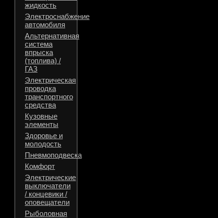
жидкость
Электроснабжение
автомобиля
Альтернативная
система
впрыска
(топлива) /
ГАЗ
Электрическая
проводка
транспортного
средства
Кузовные
элементы
Здоровье и
молодость
Пневмоподвеска
Комфорт
Электрические
выключатели
/ концевики /
оповещатели
Рыболовная