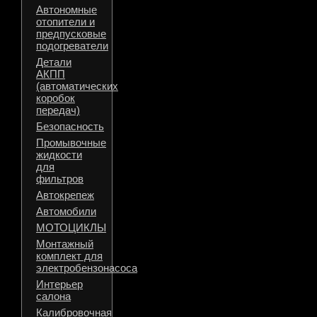
Автономные
отопители и
предпусковые
подогреватели
Детали
АКПП
(автоматических
коробок
передач)
Безопасность
Промывочные
жидкости
для
фильтров
Автокрепеж
Автомобили
МОТОЦИКЛЫ
Монтажный
комплект для
электробензонасоса
Интерьер
салона
Калибровочная