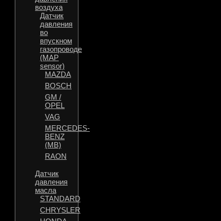
воздуха
Датчик
давления
во
впускном
газопроводе
(MAP
sensor)
MAZDA
BOSCH
GM /
OPEL
VAG
MERCEDES-
BENZ
(MB)
RAON
Датчик
давления
масла
STANDARD
CHRYSLER