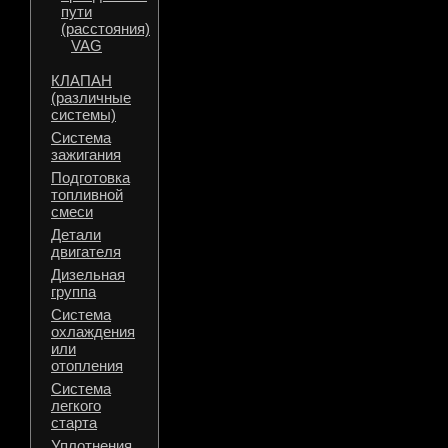
пути
(расстояния)
VAG
КЛАПАН
(различные
системы)
Система
зажигания
Подготовка
топливной
смеси
Детали
двигателя
Дизельная
группа
Система
охлаждения
или
отопления
Система
легкого
старта
Уплотнения