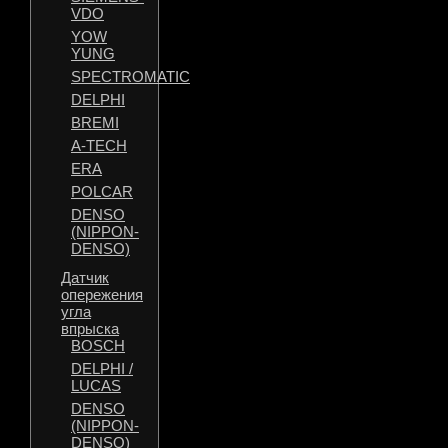
VDO
YOW
YUNG
SPECTROMATIC
DELPHI
BREMI
A-TECH
ERA
POLCAR
DENSO
(NIPPON-
DENSO)
Датчик
опережения
угла
впрыска
BOSCH
DELPHI /
LUCAS
DENSO
(NIPPON-
DENSO)