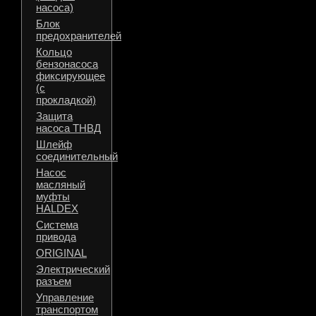
насоса)
Блок
предохранителей
Кольцо
бензонасоса
фиксирующее
(с
прокладкой)
Защита
насоса ТНВД
Шлейф
соединительный
Насос
масляный
муфты
HALDEX
Система
привода
ORIGINAL
Электрический
разъем
Управление
транспортом