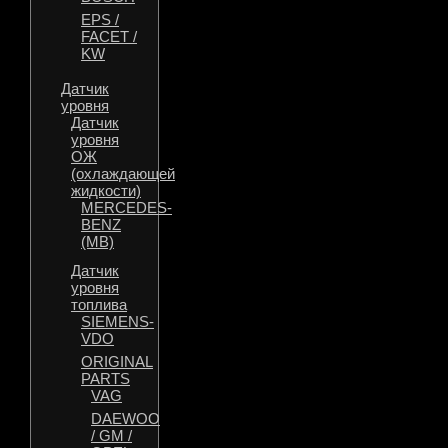
EPS /
FACET /
KW
Датчик
уровня
Датчик
уровня
ОЖ
(охлаждающей
жидкости)
MERCEDES-
BENZ
(MB)
Датчик
уровня
топлива
SIEMENS-
VDO
ORIGINAL
PARTS
VAG
DAEWOO
/ GM /