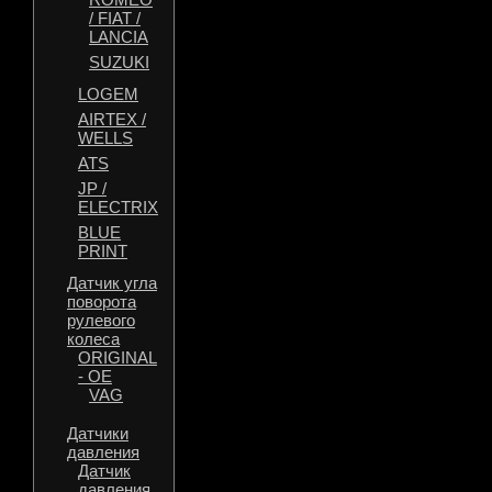
/ FIAT /
LANCIA
SUZUKI
LOGEM
AIRTEX /
WELLS
ATS
JP /
ELECTRIX
BLUE
PRINT
Датчик угла
поворота
рулевого
колеса
ORIGINAL
- OE
VAG
Датчики
давления
Датчик
давления