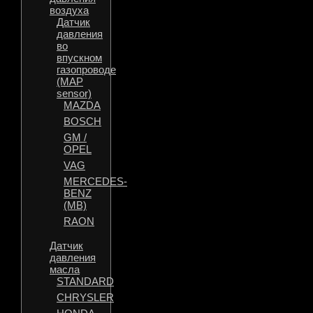
воздуха
Датчик
давления
во
впускном
газопроводе
(MAP
sensor)
MAZDA
BOSCH
GM /
OPEL
VAG
MERCEDES-
BENZ
(MB)
RAON
Датчик
давления
масла
STANDARD
CHRYSLER