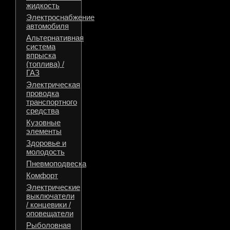
жидкость
Электроснабжение
автомобиля
Альтернативная
система
впрыска
(топлива) /
ГАЗ
Электрическая
проводка
транспортного
средства
Кузовные
элементы
Здоровье и
молодость
Пневмоподвеска
Комфорт
Электрические
выключатели
/ концевики /
оповещатели
Рыболовная