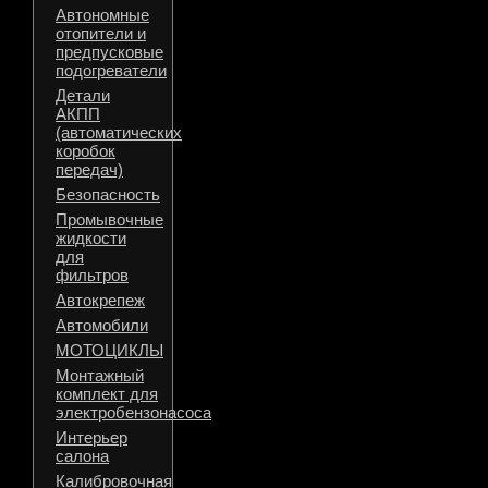
Автономные
отопители и
предпусковые
подогреватели
Детали
АКПП
(автоматических
коробок
передач)
Безопасность
Промывочные
жидкости
для
фильтров
Автокрепеж
Автомобили
МОТОЦИКЛЫ
Монтажный
комплект для
электробензонасоса
Интерьер
салона
Калибровочная