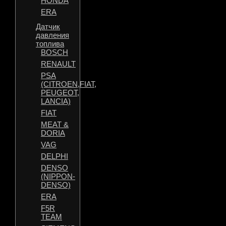
HONDA
ERA
Датчик
давления
топлива
BOSCH
RENAULT
PSA
(CITROEN,FIAT,
PEUGEOT,
LANCIA)
FIAT
MEAT &
DORIA
VAG
DELPHI
DENSO
(NIPPON-
DENSO)
ERA
F5R
TEAM