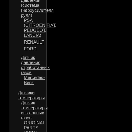
давления
(система
гидроусилителя
руля)
PSA
(CITROEN,FIAT,
PEUGEOT,
LANCIA)
RENAULT
FORD
Датчик
давления
отработанных
газов
Mercedes-
Benz
Датчики
температуры
Датчик
температуры
выхлопных
газов
ORIGINAL
PARTS