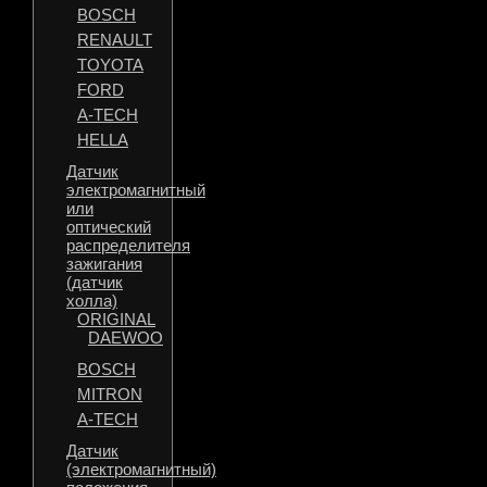
BOSCH
RENAULT
TOYOTA
FORD
A-TECH
HELLA
Датчик
электромагнитный
или
оптический
распределителя
зажигания
(датчик
холла)
ORIGINAL
DAEWOO
BOSCH
MITRON
A-TECH
Датчик
(электромагнитный)