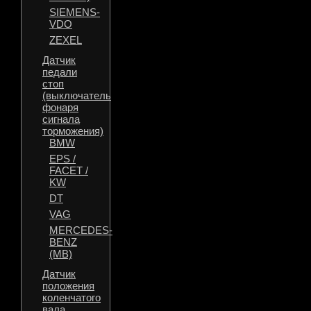
SIEMENS-
VDO
ZEXEL
Датчик
педали
стоп
(выключатель
фонаря
сигнала
торможения)
BMW
EPS /
FACET /
KW
DT
VAG
MERCEDES-
BENZ
(MB)
Датчик
положения
коленчатого
вала