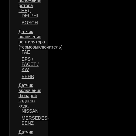
положения
ротора
ТНВД
DELPHI
BOSCH
Датчик
включения
вентилятора
(термовыключатель)
FAE
EPS /
FACET /
KW
BEHR
Датчик
включения
фонарей
заднего
хода
NISSAN
MERSEDES-
BENZ
Датчик