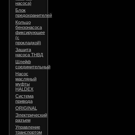
насоса)
Блок
предохранителей
Кольцо
бензонасоса
фиксирующее
(с
прокладкой)
Защита
насоса ТНВД
Шлейф
соединительный
Насос
масляный
муфты
HALDEX
Система
привода
ORIGINAL
Электрический
разъем
Управление
транспортом