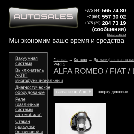
565 74 80
+375 (44)
557 30 02
+7 (964)
284 73 19
+375 (29)
(сообщения)
Контакты
Мы экономим ваше время и средства
Вакуумная
→
→
Главная
Каталог
Датчики (различных си
система
→
PARTS
ALFA ROMEO / FIAT /
Выключатель
АКПП
многофункциональный
Диагностическое
название от А до Я
вверху дешевые
оборудование
Реле
(различные
системы
автомобиля)
Стакан
форсунки
бензиновой и