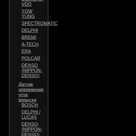
VDO
YOW
YUNG
SPECTROMATIC
DELPHI
BREMI
A-TECH
ERA
POLCAR
DENSO
(NIPPON-
DENSO)
Датчик
опережения
угла
впрыска
BOSCH
DELPHI /
LUCAS
DENSO
(NIPPON-
DENSO)