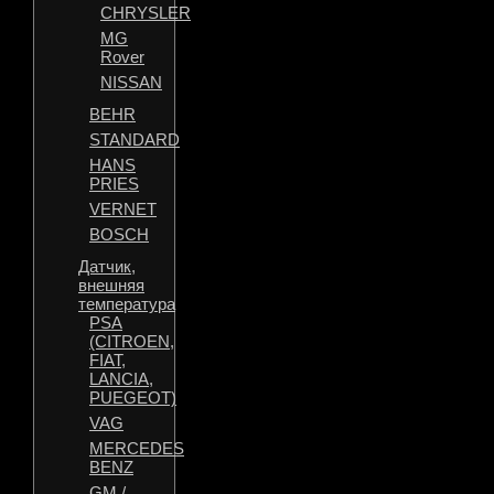
CHRYSLER
MG
Rover
NISSAN
BEHR
STANDARD
HANS
PRIES
VERNET
BOSCH
Датчик,
внешняя
температура
PSA
(CITROEN,
FIAT,
LANCIA,
PUEGEOT)
VAG
MERCEDES
BENZ
GM /