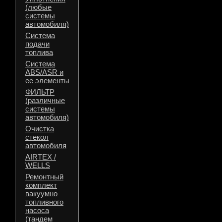
(любые
системы
автомобиля)
Система
подачи
топлива
Система
ABS/ASR и
ее элементы
ФИЛЬТР
(различные
системы
автомобиля)
Очистка
стекол
автомобиля
AIRTEX /
WELLS
Ремонтный
комплект
вакуумно
топливного
насоса
(тандем