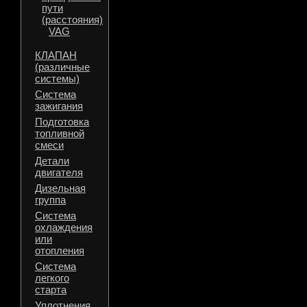
пути
(расстояния)
VAG
КЛАПАН
(различные
системы)
Система
зажигания
Подготовка
топливной
смеси
Детали
двигателя
Дизельная
группа
Система
охлаждения
или
отопления
Система
легкого
старта
Уплотнения