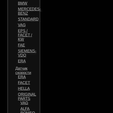
BMW
MERCEDES-
BENZ
STANDARD
VAG
EPS /
FACET /
KW
FAE
SIEMENS-
VDO
ERA
Датчик
скорости
ERA
FACET
HELLA
ORIGINAL
PARTS
VAG
ALFA
ROMEO