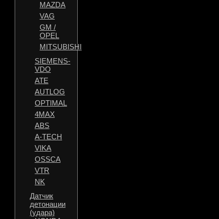
MAZDA
VAG
GM /
OPEL
MITSUBISHI
SIEMENS-
VDO
ATE
AUTLOG
OPTIMAL
4MAX
ABS
A-TECH
VIKA
OSSCA
VTR
NK
Датчик
детонации
(удара)