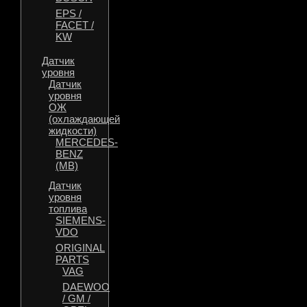
EPS /
FACET /
KW
Датчик
уровня
Датчик
уровня
ОЖ
(охлаждающей
жидкости)
MERCEDES-
BENZ
(MB)
Датчик
уровня
топлива
SIEMENS-
VDO
ORIGINAL
PARTS
VAG
DAEWOO
/ GM /