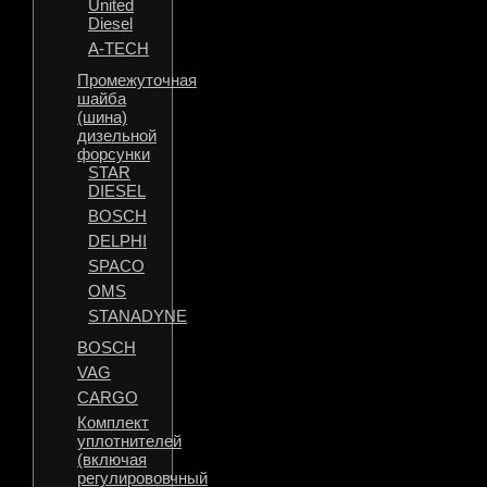
United
Diesel
A-TECH
Промежуточная
шайба
(шина)
дизельной
форсунки
STAR
DIESEL
BOSCH
DELPHI
SPACO
OMS
STANADYNE
BOSCH
VAG
CARGO
Комплект
уплотнителей
(включая
регулирововчный