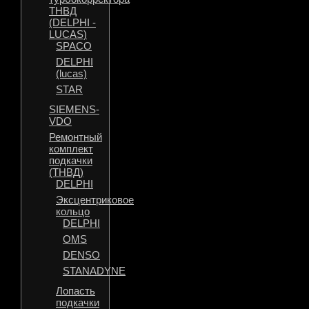
ТНВД
(DELPHI -
LUCAS)
SPACO
DELPHI
(lucas)
STAR
SIEMENS-
VDO
Ремонтный
комплект
подкачки
(ТНВД)
DELPHI
Эксцентриковое
кольцо
DELPHI
OMS
DENSO
STANADYNE
Лопасть
подкачки