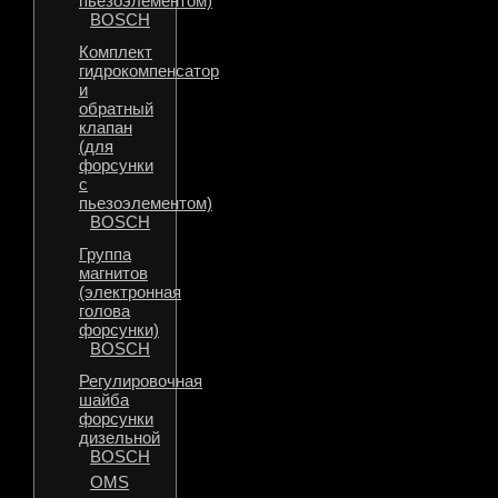
пьезоэлементом)
BOSCH
Комплект
гидрокомпенсатор
и
обратный
клапан
(для
форсунки
с
пьезоэлементом)
BOSCH
Группа
магнитов
(электронная
голова
форсунки)
BOSCH
Регулировочная
шайба
форсунки
дизельной
BOSCH
OMS