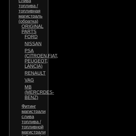
слива
топлива /
топливная
магистраль
(обратка)
ORIGINAL
PARTS
FORD
NISSAN
PSA
(CITROEN,FIAT,
PEUGEOT,
LANCIA)
RENAULT
VAG
MB
(MERCRDES-
BENZ)
Фитинг
магистрали
слива
топлива /
топливной
магистрали