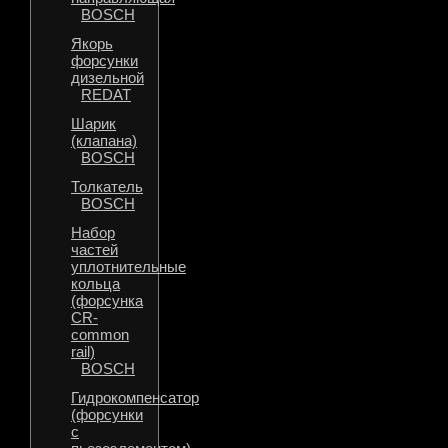
BOSCH
Якорь
форсунки
дизельной
REDAT
Шарик
(клапана)
BOSCH
Толкатель
BOSCH
Набор
частей
уплотнительные
кольца
(форсунка
CR-
common
rail)
BOSCH
Гидрокомпенсатор
(форсунки
с