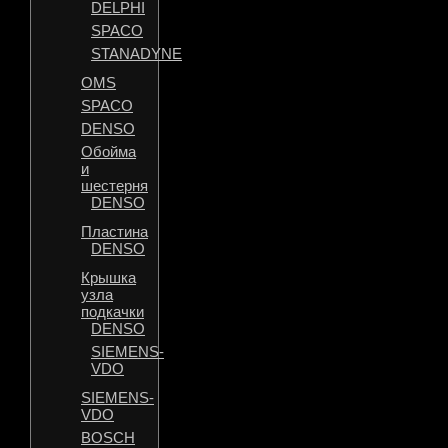
DELPHI
SPACO
STANADYNE
OMS
SPACO
DENSO
Обойма
и
шестерня
DENSO
Пластина
DENSO
Крышка
узла
подкачки
DENSO
SIEMENS-
VDO
SIEMENS-
VDO
BOSCH