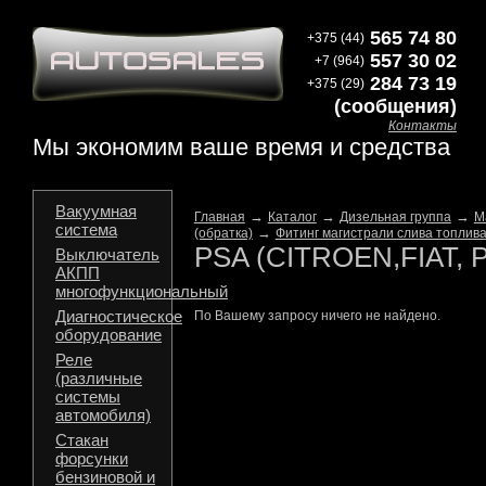
565 74 80
+375 (44)
557 30 02
+7 (964)
284 73 19
+375 (29)
(сообщения)
Контакты
Мы экономим ваше время и средства
Вакуумная
→
→
→
Главная
Каталог
Дизельная группа
М
система
→
(обратка)
Фитинг магистрали слива топлива
PSA (CITROEN,FIAT, 
Выключатель
АКПП
многофункциональный
Диагностическое
По Вашему запросу ничего не найдено.
оборудование
Реле
(различные
системы
автомобиля)
Стакан
форсунки
бензиновой и