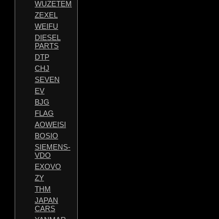
WUZETEM
ZEXEL
WEIFU
DIESEL
PARTS
DTP
CHJ
SEVEN
EV
BJG
FLAG
AOWEISI
BOSIO
SIEMENS-
VDO
EXOVO
ZY
THM
JAPAN
CARS