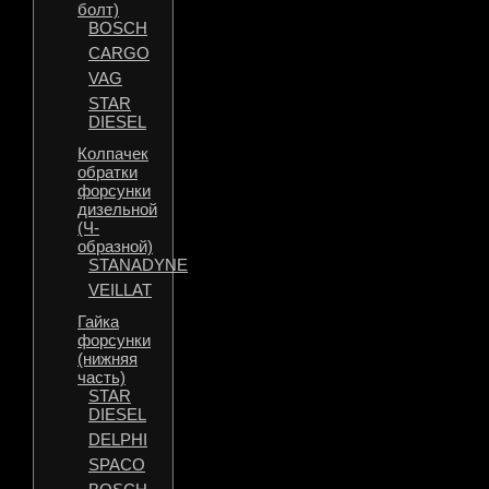
болт)
BOSCH
CARGO
VAG
STAR
DIESEL
Колпачек
обратки
форсунки
дизельной
(Ч-
образной)
STANADYNE
VEILLAT
Гайка
форсунки
(нижняя
часть)
STAR
DIESEL
DELPHI
SPACO