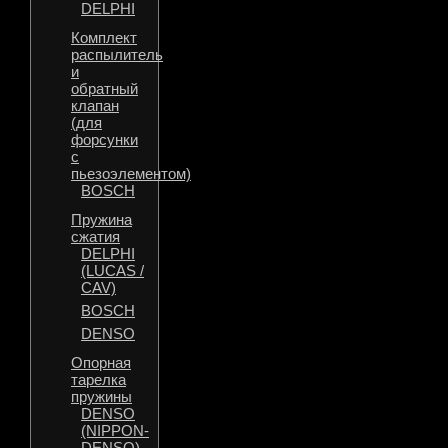
DELPHI
Комплект
распылитель
и
обратный
клапан
(для
форсунки
с
пьезоэлементом)
BOSCH
Пружина
сжатия
DELPHI
(LUCAS /
CAV)
BOSCH
DENSO
Опорная
тарелка
пружины
DENSO
(NIPPON-
DENSO)