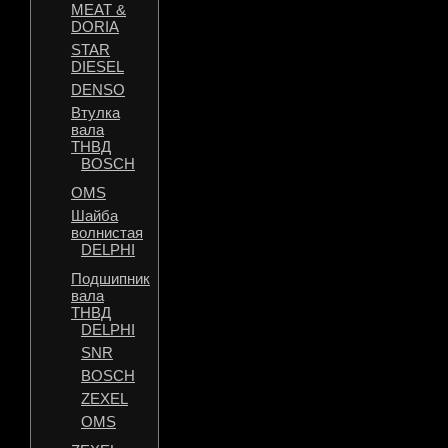
MEAT &
DORIA
STAR
DIESEL
DENSO
Втулка
вала
ТНВД
BOSCH
OMS
Шайба
волнистая
DELPHI
Подшипник
вала
ТНВД
DELPHI
SNR
BOSCH
ZEXEL
OMS