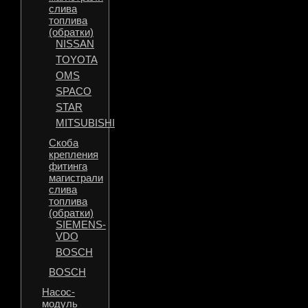
слива
топлива
(обратки)
NISSAN
TOYOTA
OMS
SPACO
STAR
MITSUBISHI
Скоба
крепления
фитинга
магистрали
слива
топлива
(обратки)
SIEMENS-
VDO
BOSCH
BOSCH
Насос-
модуль