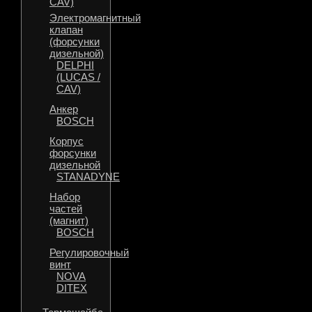
CAV)
Электромагнитный
клапан
(форсунки
дизельной)
DELPHI
(LUCAS /
CAV)
Анкер
BOSCH
Корпус
форсунки
дизельной
STANADYNE
Набор
частей
(магнит)
BOSCH
Регулировочный
винт
NOVA
DITEX