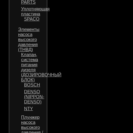
PARTS
Уплотняющая
пластина
SPACO
Элементы
насоса
высокого
давления
(ТНВД)
Клапан,
система
питания
дизеля
(ДОЗИРОВОЧНЫЙ
БЛОК)
BOSCH
DENSO
(NIPPON-
DENSO)
NTY
Плунжер
насоса
высокого
давления /