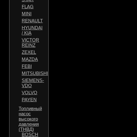
FLAG
MINI
RENAULT
HYUNDAI
/ KIA
VICTOR
REINZ
ZEXEL
MAZDA
FEBI
MITSUBISHI
SIEMENS-
VDO
VOLVO
PAYEN
Топливный
насос
высокого
давления
(ТНВД)
BOSCH