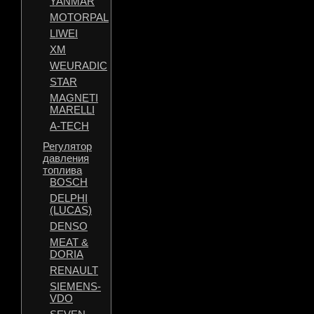
YANMAR
MOTORPAL
LIWEI
XM
WEURADIC
STAR
MAGNETI
MARELLI
A-TECH
Регулятор
давления
топлива
BOSCH
DELPHI
(LUCAS)
DENSO
MEAT &
DORIA
RENAULT
SIEMENS-
VDO