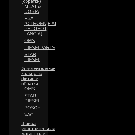
(обратки)
MEAT &
DORIA
PSA
(CITROEN,FIAT,
PEUGEOT,
LANCIA)
OMS
DIESELPARTS
STAR
DIESEL
Уплотнительное
кольцо на
фитинги
обратки
OMS
STAR
DIESEL
BOSCH
VAG
Шайба
уплотнительная
магистрали