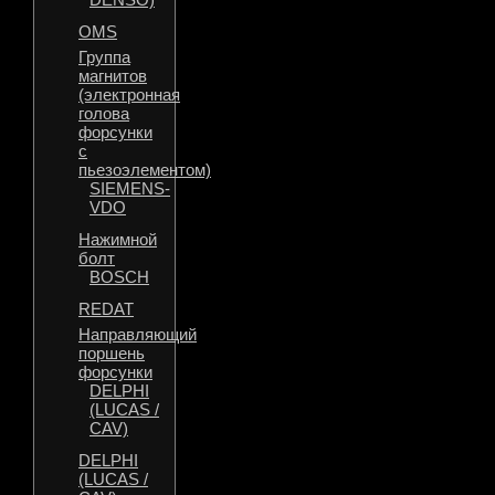
OMS
Группа
магнитов
(электронная
голова
форсунки
с
пьезоэлементом)
SIEMENS-
VDO
Нажимной
болт
BOSCH
REDAT
Направляющий
поршень
форсунки
DELPHI
(LUCAS /
CAV)
DELPHI
(LUCAS /