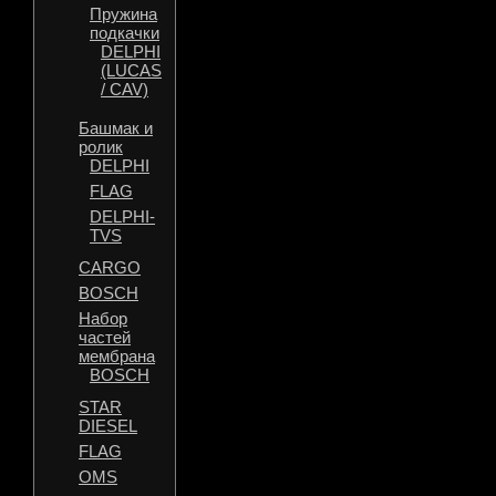
Пружина
подкачки
DELPHI
(LUCAS
/ CAV)
Башмак и
ролик
DELPHI
FLAG
DELPHI-
TVS
CARGO
BOSCH
Набор
частей
мембрана
BOSCH
STAR
DIESEL
FLAG
OMS