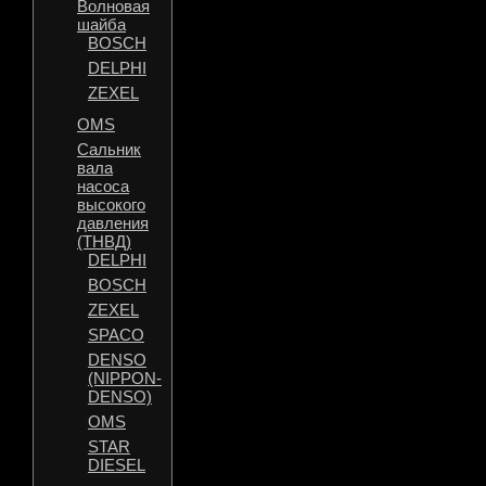
Волновая
шайба
BOSCH
DELPHI
ZEXEL
OMS
Сальник
вала
насоса
высокого
давления
(ТНВД)
DELPHI
BOSCH
ZEXEL
SPACO
DENSO
(NIPPON-
DENSO)
OMS
STAR
DIESEL