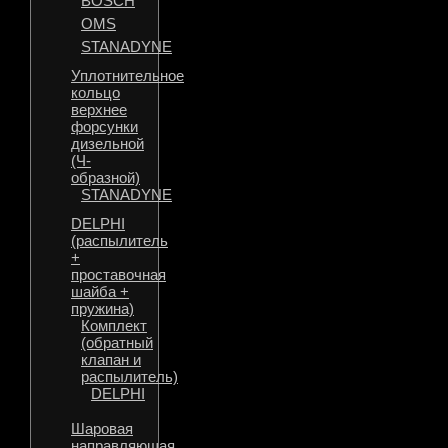
BOSCH
OMS
STANADYNE
Уплотнительное
кольцо
верхнее
форсунки
дизельной
(Ч-
образной)
STANADYNE
DELPHI
(распылитель
+
проставочная
шайба +
пружина)
Комплект
(обратный
клапан и
распылитель)
DELPHI
Шаровая
направляющая