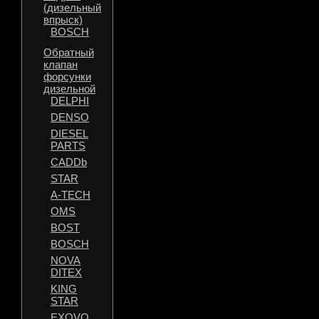
(дизельный
впрыск)
BOSCH
Обратный
клапан
форсунки
дизельной
DELPHI
DENSO
DIESEL
PARTS
CADDb
STAR
A-TECH
OMS
BOST
BOSCH
NOVA
DITEX
KING
STAR
EXOVO