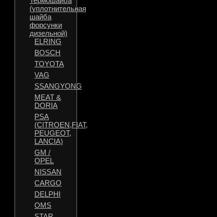
Термошайба
(уплотнительная
шайба
форсунки
дизельной)
ELRING
BOSCH
TOYOTA
VAG
SSANGYONG
MEAT &
DORIA
PSA
(CITROEN,FIAT,
PEUGEOT,
LANCIA)
GM /
OPEL
NISSAN
CARGO
DELPHI
OMS
STAR