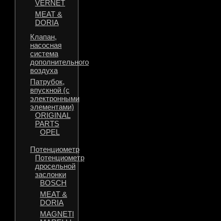
VERNET
MEAT &
DORIA
Клапан,
насосная
система
дополнительного
воздуха
Патрубок,
впускной (с
электронными
элементами)
ORIGINAL
PARTS
OPEL
Потенциометр
Потенциометр
дросельной
заслонки
BOSCH
MEAT &
DORIA
MAGNETI