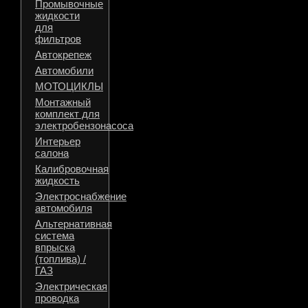
Промывочные
жидкости
для
фильтров
Автокрепеж
Автомобили
МОТОЦИКЛЫ
Монтажный
комплект для
электробензонасоса
Интерьер
салона
Калибровочная
жидкость
Электроснабжение
автомобиля
Альтернативная
система
впрыска
(топлива) /
ГАЗ
Электрическая
проводка