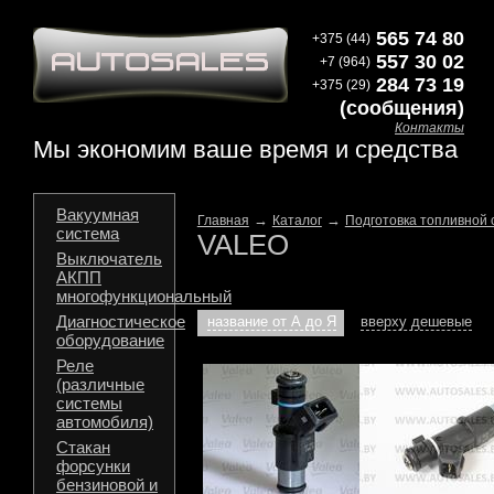
565 74 80
+375 (44)
557 30 02
+7 (964)
284 73 19
+375 (29)
(сообщения)
Контакты
Мы экономим ваше время и средства
Вакуумная
→
→
Главная
Каталог
Подготовка топливной 
система
VALEO
Выключатель
АКПП
многофункциональный
Диагностическое
название от А до Я
вверху дешевые
оборудование
Реле
(различные
системы
автомобиля)
Стакан
форсунки
бензиновой и