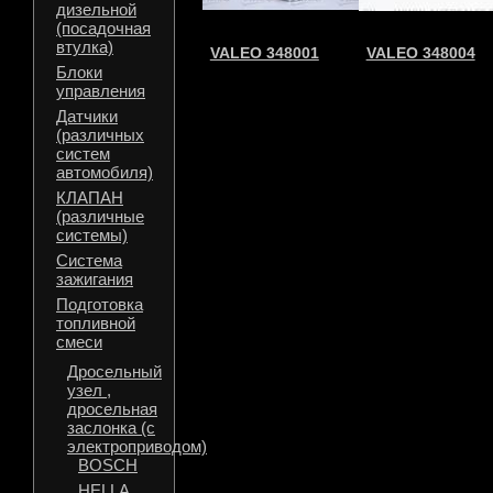
дизельной
(посадочная
втулка)
VALEO 348001
VALEO 348004
Блоки
управления
Датчики
(различных
систем
автомобиля)
КЛАПАН
(различные
системы)
Система
зажигания
Подготовка
топливной
смеси
Дросельный
узел ,
дросельная
заслонка (с
электроприводом)
BOSCH
HELLA