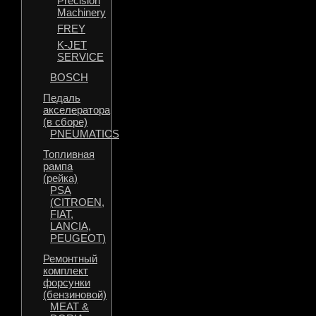
Precision
Machinery
FREY
K-JET
SERVICE
BOSCH
Педаль
акселератора
(в сборе)
PNEUMATICS
Топливная
рампа
(рейка)
PSA
(CITROEN,
FIAT,
LANCIA,
PEUGEOT)
Ремонтный
комплект
форсунки
(бензиновой)
MEAT &