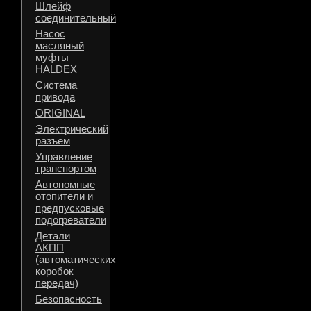
Шлейф
соединительный
Насос
масляный
муфты
HALDEX
Система
привода
ORIGINAL
Электрический
разъем
Управление
транспортом
Автономные
отопители и
предпусковые
подогреватели
Детали
АКПП
(автоматических
коробок
передач)
Безопасность