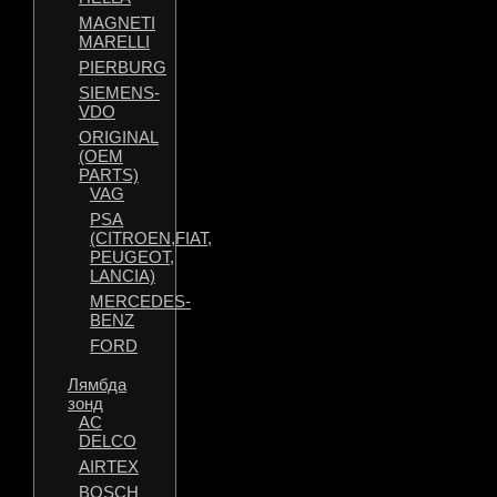
MAGNETI
MARELLI
PIERBURG
SIEMENS-
VDO
ORIGINAL
(OEM
PARTS)
VAG
PSA
(CITROEN,FIAT,
PEUGEOT,
LANCIA)
MERCEDES-
BENZ
FORD
Лямбда
зонд
AC
DELCO
AIRTEX
BOSCH