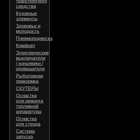
транспортного
средства
Кузовные
элементы
Здоровье и
молодость
Пневмоподвеска
Комфорт
Электрические
выключатели
/ концевики /
оповещатели
Рыболовная
прикормка
СКУТЕРЫ
Оснастка
для ремонта
топливной
аппаратуры
Оснастка
для стенда
Система
запуска