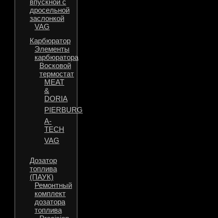
впускной с
дросельной
заслонкой
VAG
Карбюратор
Элементы
карбюратора
Восковой
термостат
MEAT
&
DORIA
PIERBURG
A-
TECH
VAG
Дозатор
топлива
(ПАУК)
Ремонтный
комплект
дозатора
топлива