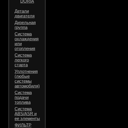
DORIA
Детали
двигателя
Дизельная
группа
Система
охлаждения
или
отопления
Система
легкого
старта
Уплотнения
(любые
системы
автомобиля)
Система
подачи
топлива
Система
ABS/ASR и
ее элементы
ФИЛЬТР