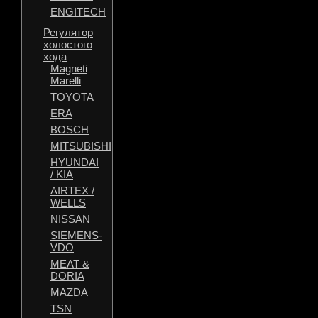
ENGITECH
Регулятор
холостого
хода
Magneti
Marelli
TOYOTA
ERA
BOSCH
MITSUBISHI
HYUNDAI
/ KIA
AIRTEX /
WELLS
NISSAN
SIEMENS-
VDO
MEAT &
DORIA
MAZDA
TSN