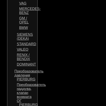
VAG
MERCEDES-
BENZ
GM /
OPEL
BMW
SIEMENS
(DEKA)
STANDARD
VALEO
RENIX /
BENDIX
DOMINANT
Преобразователь
давления
PIERBURG
Преобразователь
наддува,
клапан
возврата
ОГ
PIERBURG