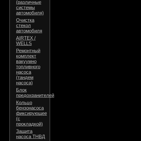
(различные
системы
автомобиля)
Очистка
стекол
автомобиля
AIRTEX /
WELLS
Ремонтный
комплект
вакуумно
топливного
насоса
(тандем
насоса)
Блок
предохранителей
Кольцо
бензонасоса
фиксирующее
(с
прокладкой)
Защита
насоса ТНВД