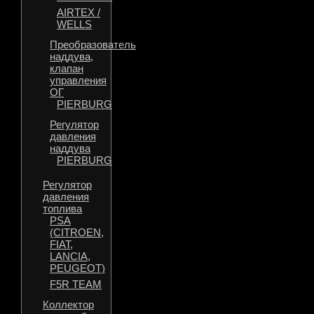
AIRTEX /
WELLS
Преобразователь
наддува,
клапан
управления
ОГ
PIERBURG
Регулятор
давления
наддува
PIERBURG
Регулятор
давления
топлива
PSA
(CITROEN,
FIAT,
LANCIA,
PEUGEOT)
F5R TEAM
Коллектор