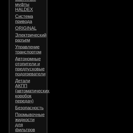
муфты
HALDEX
Система
привода
ORIGINAL
Электрический
разъем
Управление
транспортом
Автономные
отопители и
предпусковые
подогреватели
Детали
АКПП
(автоматических
коробок
передач)
Безопасность
Промывочные
жидкости
для
фильтров