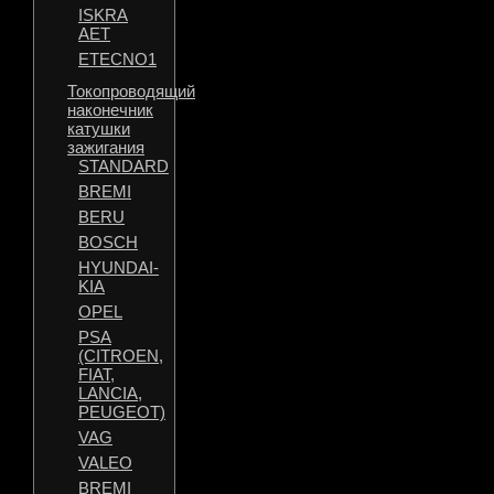
ISKRA
AET
ETECNO1
Токопроводящий
наконечник
катушки
зажигания
STANDARD
BREMI
BERU
BOSCH
HYUNDAI-
KIA
OPEL
PSA
(CITROEN,
FIAT,
LANCIA,
PEUGEOT)
VAG
VALEO
BREMI