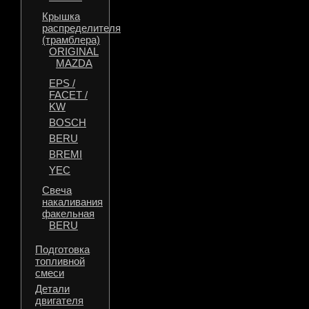
Крышка
распределителя
(трамблера)
ORIGINAL
MAZDA
EPS /
FACET /
KW
BOSCH
BERU
BREMI
YEC
Свеча
накаливания
факельная
BERU
Подготовка
топливной
смеси
Детали
двигателя