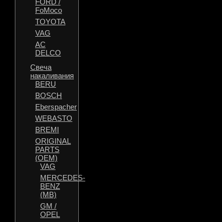
FORD /
FoMoco
TOYOTA
VAG
AC
DELCO
Свеча
накаливания
BERU
BOSCH
Eberspacher
WEBASTO
BREMI
ORIGINAL
PARTS
(OEM)
VAG
MERCEDES-
BENZ
(MB)
GM /
OPEL