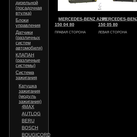
дизельной
(посадочная
втулка)
MERCEDES-BENZ A275
MERCEDES-BENZ
Блоки
150 04 80
150 05 80
управления
Датчики
ПРАВАЯ СТОРОНА
ЛЕВАЯ СТОРОНА
(различных
систем
автомобиля)
КЛАПАН
(различные
системы)
Система
зажигания
Катушка
зажигания
(модуль
зажигания)
4MAX
AUTLOG
BERU
BOSCH
BOUGICORD