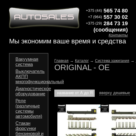
565 74 80
+375 (44)
557 30 02
+7 (964)
284 73 19
+375 (29)
(сообщения)
Контакты
Мы экономим ваше время и средства
Вакуумная
→
→
→
Главная
Каталог
Система зажигания
система
ORIGINAL - OE
Выключатель
АКПП
многофункциональный
Диагностическое
название от А до Я
вверху дешевые
оборудование
Реле
(различные
системы
автомобиля)
Стакан
форсунки
бензиновой и