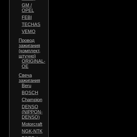
GM /
OPEL
FEBI
TECHAS
VEMO
Провод
зажигания
(комплект,
штучно)
ORIGINAL-
OE
Свеча
зажигания
Beru
BOSCH
Champion
DENSO
(NIPPON-
DENSO)
Motorcraft
NGK-NTK