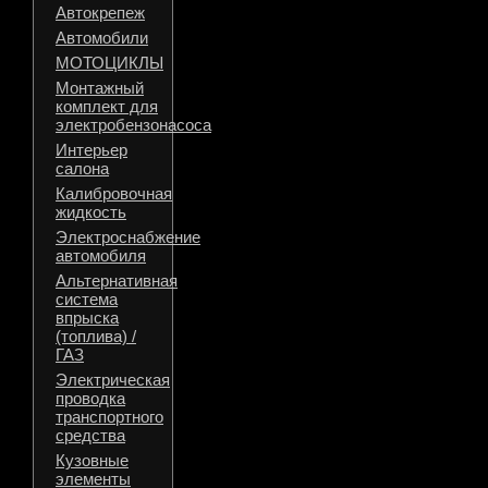
Автокрепеж
Автомобили
МОТОЦИКЛЫ
Монтажный
комплект для
электробензонасоса
Интерьер
салона
Калибровочная
жидкость
Электроснабжение
автомобиля
Альтернативная
система
впрыска
(топлива) /
ГАЗ
Электрическая
проводка
транспортного
средства
Кузовные
элементы