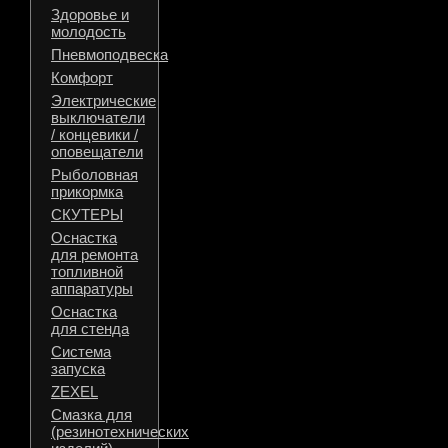
Здоровье и
молодость
Пневмоподвеска
Комфорт
Электрические
выключатели
/ концевики /
оповещатели
Рыболовная
прикормка
СКУТЕРЫ
Оснастка
для ремонта
топливной
аппаратуры
Оснастка
для стенда
Система
запуска
ZEXEL
Смазка для
(резинотехнических