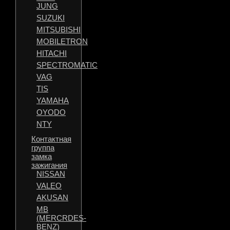
JUNG
SUZUKI
MITSUBISHI
MOBILETRON
HITACHI
SPECTROMATIC
VAG
TIS
YAMAHA
OYODO
NTY
Контактная
группа
замка
зажигания
NISSAN
VALEO
AKUSAN
MB
(MERCRDES-
BENZ)