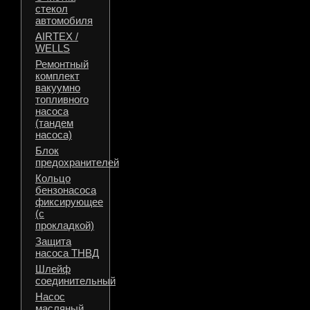
стекол
автомобиля
AIRTEX /
WELLS
Ремонтный
комплект
вакуумно
топливного
насоса
(тандем
насоса)
Блок
предохранителей
Кольцо
бензонасоса
фиксирующее
(с
прокладкой)
Защита
насоса ТНВД
Шлейф
соединительный
Насос
масляный