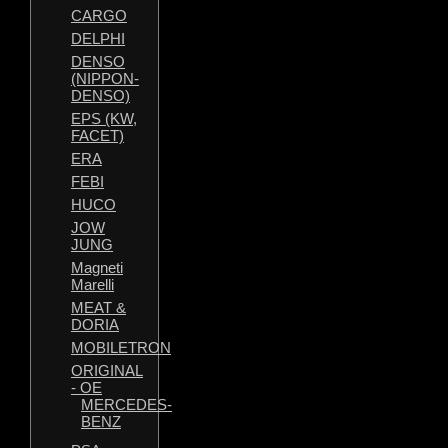
CARGO
DELPHI
DENSO
(NIPPON-
DENSO)
EPS (KW,
FACET)
ERA
FEBI
HUCO
JOW
JUNG
Magneti
Marelli
MEAT &
DORIA
MOBILETRON
ORIGINAL
- OE
MERCEDES-
BENZ