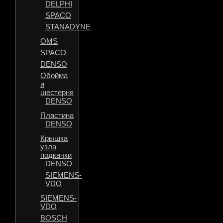
DELPHI
SPACO
STANADYNE
OMS
SPACO
DENSO
Обойма
и
шестерня
DENSO
Пластина
DENSO
Крышка
узла
подкачки
DENSO
SIEMENS-
VDO
SIEMENS-
VDO
BOSCH