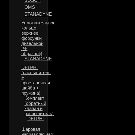
BOSCH
OMS
STANADYNE
Уплотнительное
кольцо
верхнее
форсунки
дизельной
(Ч-
образной)
STANADYNE
DELPHI
(распылитель
+
проставочная
шайба +
пружина)
Комплект
(обратный
клапан и
распылитель)
DELPHI
Шаровая
направляющая