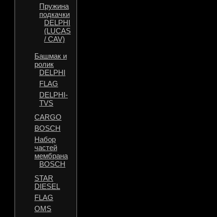
Пружина
подкачки
DELPHI
(LUCAS
/ CAV)
Башмак и
ролик
DELPHI
FLAG
DELPHI-
TVS
CARGO
BOSCH
Набор
частей
мембрана
BOSCH
STAR
DIESEL
FLAG
OMS