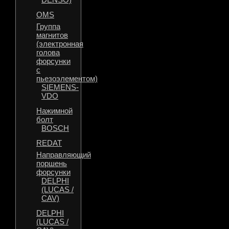
OMS
Группа
магнитов
(электронная
голова
форсунки
с
пьезоэлементом)
SIEMENS-
VDO
Нажимной
болт
BOSCH
REDAT
Направляющий
поршень
форсунки
DELPHI
(LUCAS /
CAV)
DELPHI
(LUCAS /