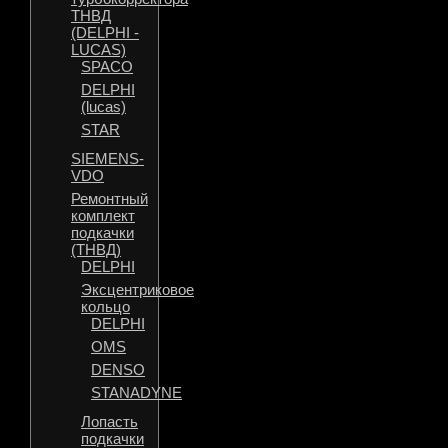
ТНВД
(DELPHI -
LUCAS)
SPACO
DELPHI
(lucas)
STAR
SIEMENS-
VDO
Ремонтный
комплект
подкачки
(ТНВД)
DELPHI
Эксцентриковое
кольцо
DELPHI
OMS
DENSO
STANADYNE
Лопасть
подкачки