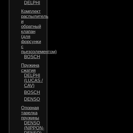
DELPHI
Комплект
распылитель
и
обратный
клапан
(для
форсунки
с
пьезоэлементом)
BOSCH
Пружина
сжатия
DELPHI
(LUCAS /
CAV)
BOSCH
DENSO
Опорная
тарелка
пружины
DENSO
(NIPPON-
DENSO)