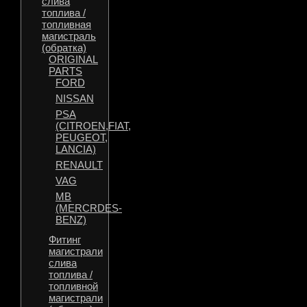
слива
топлива /
топливная
магистраль
(обратка)
ORIGINAL
PARTS
FORD
NISSAN
PSA
(CITROEN,FIAT,
PEUGEOT,
LANCIA)
RENAULT
VAG
MB
(MERCRDES-
BENZ)
Фитинг
магистрали
слива
топлива /
топливной
магистрали