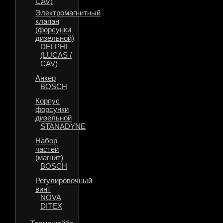
CAV)
Электромагнитный
клапан
(форсунки
дизельной)
DELPHI
(LUCAS /
CAV)
Анкер
BOSCH
Корпус
форсунки
дизельной
STANADYNE
Набор
частей
(магнит)
BOSCH
Регулировочный
винт
NOVA
DITEX