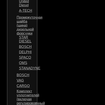
United
Diesel
A-TECH
Промежуточная
шайба
(шина)
дизельной
форсунки
STAR
DIESEL
BOSCH
DELPHI
SPACO
OMS
STANADYNE
BOSCH
VAG
CARGO
Комплект
уплотнителей
(включая
регулирововчный