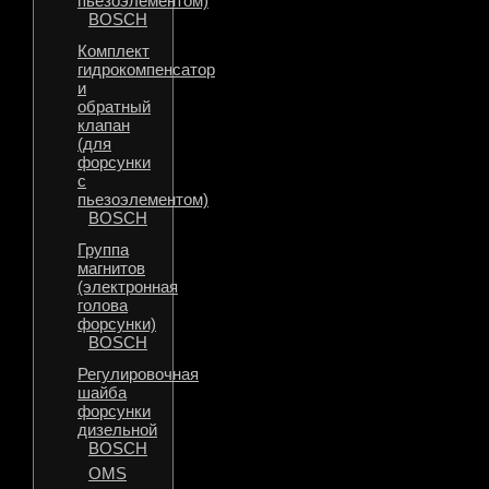
пьезоэлементом)
BOSCH
Комплект
гидрокомпенсатор
и
обратный
клапан
(для
форсунки
с
пьезоэлементом)
BOSCH
Группа
магнитов
(электронная
голова
форсунки)
BOSCH
Регулировочная
шайба
форсунки
дизельной
BOSCH
OMS