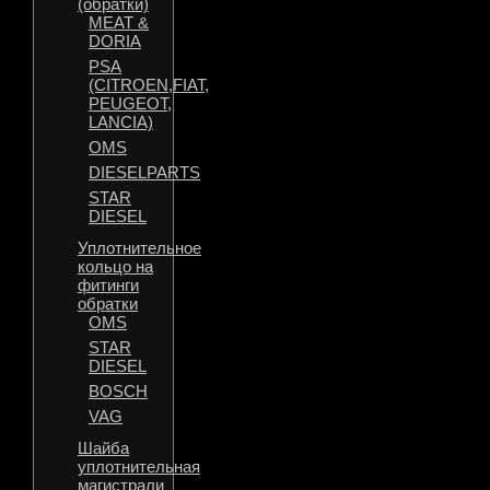
(обратки)
MEAT &
DORIA
PSA
(CITROEN,FIAT,
PEUGEOT,
LANCIA)
OMS
DIESELPARTS
STAR
DIESEL
Уплотнительное
кольцо на
фитинги
обратки
OMS
STAR
DIESEL
BOSCH
VAG
Шайба
уплотнительная
магистрали