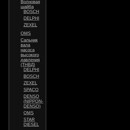
Волновая
шайба
BOSCH
DELPHI
ZEXEL
OMS
Сальник
вала
насоса
высокого
давления
(ТНВД)
DELPHI
BOSCH
ZEXEL
SPACO
DENSO
(NIPPON-
DENSO)
OMS
STAR
DIESEL