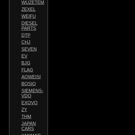
WUZETEM
ZEXEL
WEIFU
DIESEL
PARTS
DTP
CHJ
SEVEN
EV
BJG
FLAG
AOWEISI
BOSIO
SIEMENS-
VDO
EXOVO
ZY
THM
JAPAN
CARS