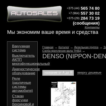
565 74 80
+375 (44)
557 30 02
+7 (964)
284 73 19
+375 (29)
(сообщения)
Контакты
Мы экономим ваше время и средства
Вакуумная
→
→
→
Главная
Каталог
Дизельная группа
Э
система
→
Скоба крепления вала ТНВД
DENSO (NIPPON-DE
Выключатель
АКПП
многофункциональный
Диагностическое
название от А до Я
вверху дешевые
оборудование
Реле
(различные
системы
автомобиля)
Стакан
форсунки
бензиновой и