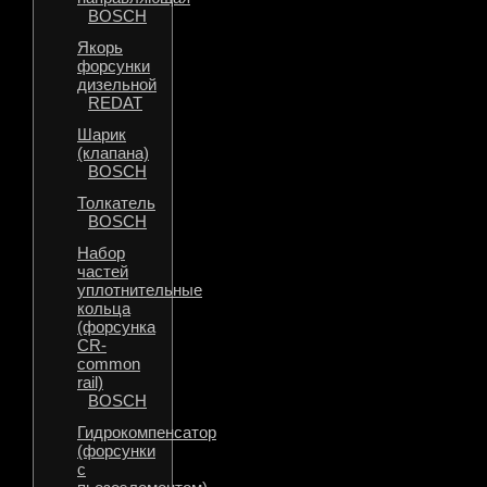
BOSCH
Якорь
форсунки
дизельной
REDAT
Шарик
(клапана)
BOSCH
Толкатель
BOSCH
Набор
частей
уплотнительные
кольца
(форсунка
CR-
common
rail)
BOSCH
Гидрокомпенсатор
(форсунки
с