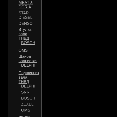
MEAT &
DORIA
STAR
DIESEL
DENSO
Втулка
вала
ТНВД
BOSCH
OMS
Шайба
волнистая
DELPHI
Подшипник
вала
ТНВД
DELPHI
SNR
BOSCH
ZEXEL
OMS