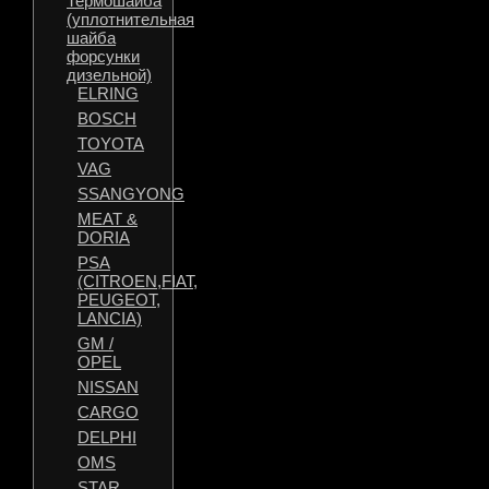
Термошайба
(уплотнительная
шайба
форсунки
дизельной)
ELRING
BOSCH
TOYOTA
VAG
SSANGYONG
MEAT &
DORIA
PSA
(CITROEN,FIAT,
PEUGEOT,
LANCIA)
GM /
OPEL
NISSAN
CARGO
DELPHI
OMS
STAR