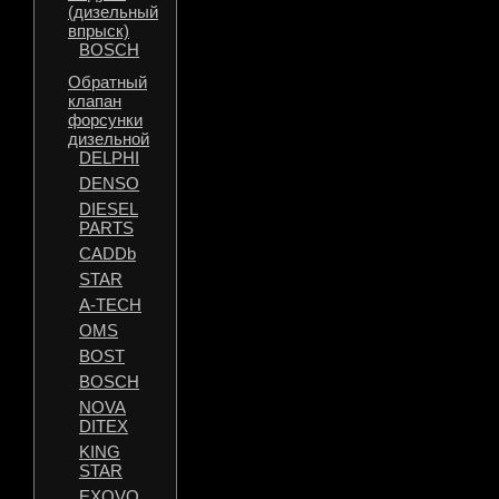
(дизельный
впрыск)
BOSCH
Обратный
клапан
форсунки
дизельной
DELPHI
DENSO
DIESEL
PARTS
CADDb
STAR
A-TECH
OMS
BOST
BOSCH
NOVA
DITEX
KING
STAR
EXOVO