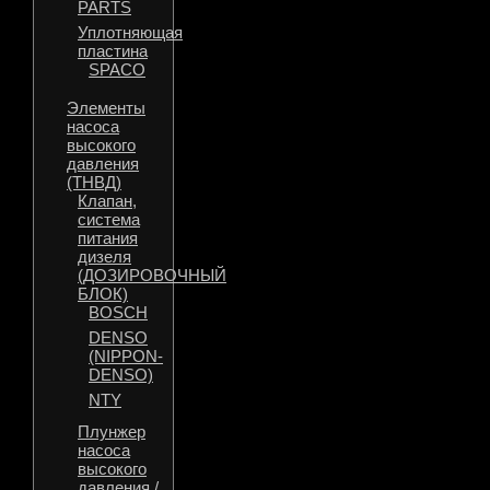
PARTS
Уплотняющая
пластина
SPACO
Элементы
насоса
высокого
давления
(ТНВД)
Клапан,
система
питания
дизеля
(ДОЗИРОВОЧНЫЙ
БЛОК)
BOSCH
DENSO
(NIPPON-
DENSO)
NTY
Плунжер
насоса
высокого
давления /