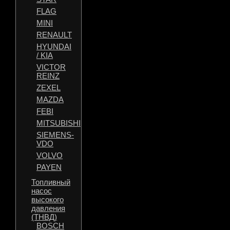
FLAG
MINI
RENAULT
HYUNDAI
/ KIA
VICTOR
REINZ
ZEXEL
MAZDA
FEBI
MITSUBISHI
SIEMENS-
VDO
VOLVO
PAYEN
Топливный
насос
высокого
давления
(ТНВД)
BOSCH