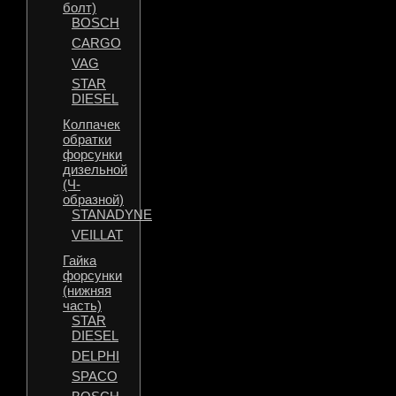
болт)
BOSCH
CARGO
VAG
STAR
DIESEL
Колпачек
обратки
форсунки
дизельной
(Ч-
образной)
STANADYNE
VEILLAT
Гайка
форсунки
(нижняя
часть)
STAR
DIESEL
DELPHI
SPACO