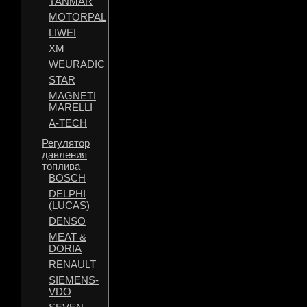
YANMAR
MOTORPAL
LIWEI
XM
WEURADIC
STAR
MAGNETI
MARELLI
A-TECH
Регулятор
давления
топлива
BOSCH
DELPHI
(LUCAS)
DENSO
MEAT &
DORIA
RENAULT
SIEMENS-
VDO