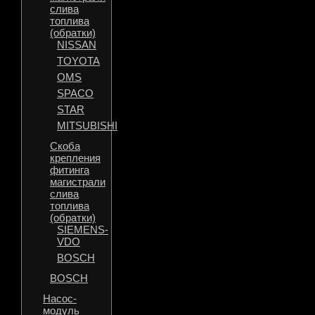
слива
топлива
(обратки)
NISSAN
TOYOTA
OMS
SPACO
STAR
MITSUBISHI
Скоба
крепления
фитинга
магистрали
слива
топлива
(обратки)
SIEMENS-
VDO
BOSCH
BOSCH
Насос-
модуль