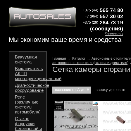
565 74 80
+375 (44)
557 30 02
+7 (964)
284 73 19
+375 (29)
(сообщения)
Контакты
Мы экономим ваше время и средства
Вакуумная
→
→
Главная
Каталог
Автономные отопители
система
автономного отопителя (салона и двигателя)
Сетка камеры сгорани
Выключатель
АКПП
многофункциональный
Диагностическое
название от А до Я
вверху дешевые
оборудование
Реле
(различные
системы
автомобиля)
Стакан
форсунки
бензиновой и