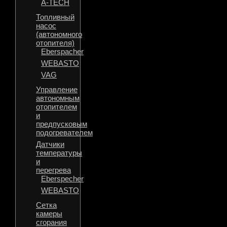
A-TECH
Топливный
насос
(автономного
отопителя)
Eberspacher
WEBASTO
VAG
Управление
автономным
отопителем
и
предпусковым
подогревателем
Датчики
температуры
и
перегрева
Eberspecher
WEBASTO
Сетка
камеры
сгорания