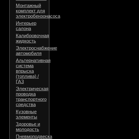
Монтажный
комплект для
электробензонасоса
Интерьер
салона
Калибровочная
жидкость
Электроснабжение
автомобиля
Альтернативная
система
впрыска
(топлива) /
ГАЗ
Электрическая
проводка
транспортного
средства
Кузовные
элементы
Здоровье и
молодость
Пневмоподвеска