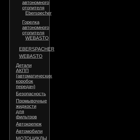
автономного
отопителя
Eberspecher
Горелка
автономного
отопителя
WEBASTO
EBERSPACHER
WEBASTO
Детали
АКПП
(автоматических
коробок
передач)
Безопасность
Промывочные
жидкости
для
фильтров
Автокрепеж
Автомобили
МОТОЦИКЛЫ