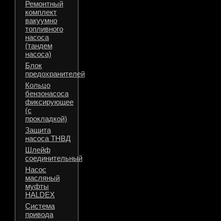
Ремонтный
комплект
вакуумно
топливного
насоса
(тандем
насоса)
Блок
предохранителей
Кольцо
бензонасоса
фиксирующее
(с
прокладкой)
Защита
насоса ТНВД
Шлейф
соединительный
Насос
масляный
муфты
HALDEX
Система
привода