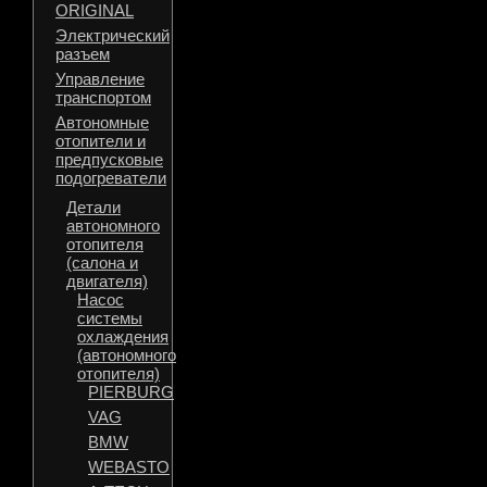
ORIGINAL
Электрический
разъем
Управление
транспортом
Автономные
отопители и
предпусковые
подогреватели
Детали
автономного
отопителя
(салона и
двигателя)
Насос
системы
охлаждения
(автономного
отопителя)
PIERBURG
VAG
BMW
WEBASTO