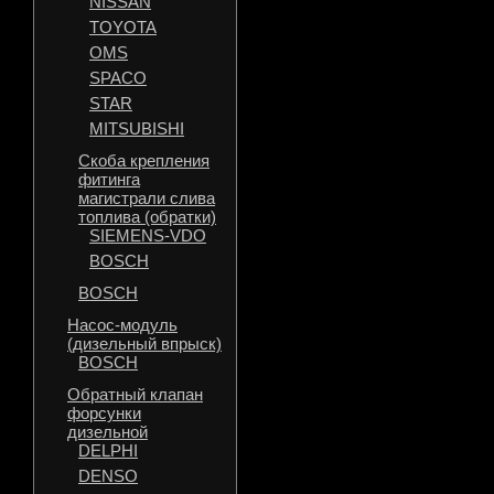
NISSAN
TOYOTA
OMS
SPACO
STAR
MITSUBISHI
Скоба крепления
фитинга
магистрали слива
топлива (обратки)
SIEMENS-VDO
BOSCH
BOSCH
Насос-модуль
(дизельный впрыск)
BOSCH
Обратный клапан
форсунки
дизельной
DELPHI
DENSO