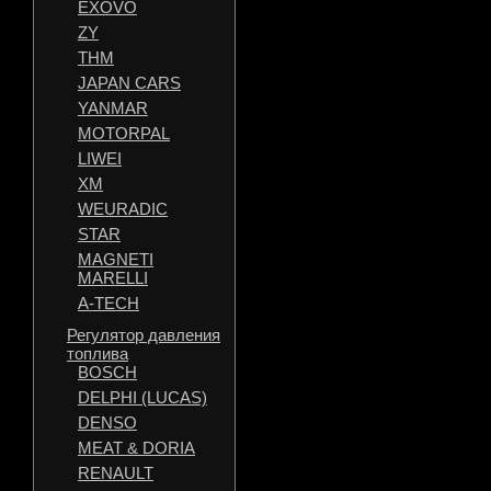
EXOVO
ZY
THM
JAPAN CARS
YANMAR
MOTORPAL
LIWEI
XM
WEURADIC
STAR
MAGNETI
MARELLI
A-TECH
Регулятор давления
топлива
BOSCH
DELPHI (LUCAS)
DENSO
MEAT & DORIA
RENAULT