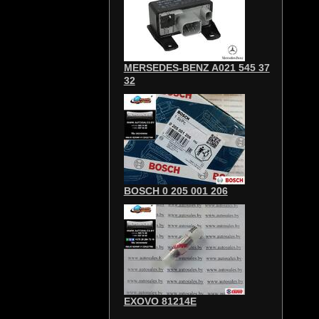
MERSEDES-BENZ A021 545 37
32
BOSCH 0 205 001 206
EXOVO 81214E