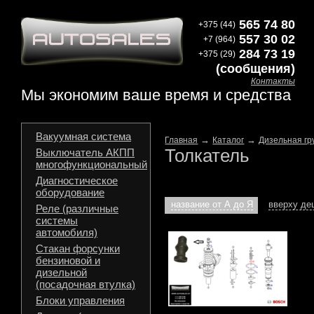
565 74 80
+375 (44)
557 30 02
+7 (964)
284 73 19
+375 (29)
(сообщения)
Контакты
Мы экономим ваше время и средства
Вакуумная система
→
→
Главная
Каталог
Дизельная гр
Толкатель
Выключатель АКПП
многофункциональный
Диагностическое
оборудование
название от А до Я
вверху д
Реле (различные
системы
автомобиля)
Стакан форсунки
бензиновой и
дизельной
(посадочная втулка)
Блоки управления