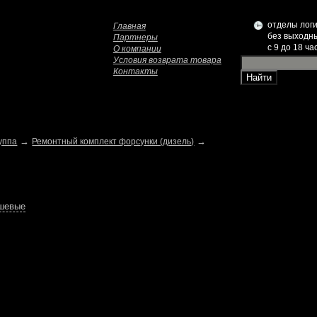
отделы логи
Главная
без выходн
Партнеры
c 9 до 18 ча
О компании
Условия возврата товара
Контакты
→
→
уппа
Ремонтный комплект форсунки (дизель)
ешевые