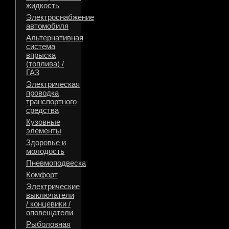
жидкость
Электроснабжение
автомобиля
Альтернативная
система
впрыска
(топлива) /
ГАЗ
Электрическая
проводка
транспортного
средства
Кузовные
элементы
Здоровье и
молодость
Пневмоподвеска
Комфорт
Электрические
выключатели
/ концевики /
оповещатели
Рыболовная