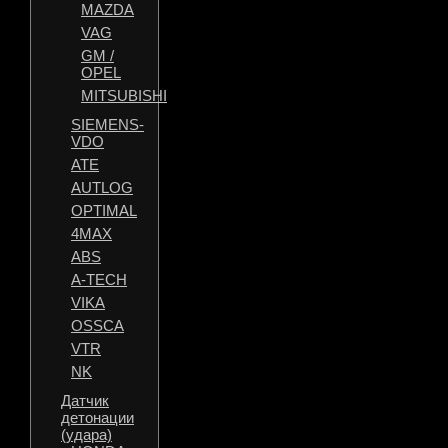
MAZDA
VAG
GM /
OPEL
MITSUBISHI
SIEMENS-
VDO
ATE
AUTLOG
OPTIMAL
4MAX
ABS
A-TECH
VIKA
OSSCA
VTR
NK
Датчик
детонации
(удара)