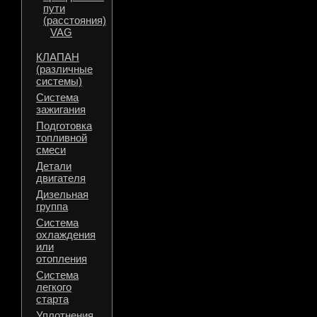
пути
(расстояния)
VAG
КЛАПАН
(различные
системы)
Система
зажигания
Подготовка
топливной
смеси
Детали
двигателя
Дизельная
группа
Система
охлаждения
или
отопления
Система
легкого
старта
Уплотнения