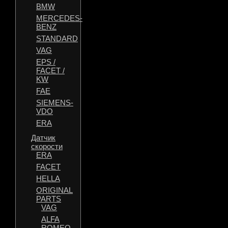
BMW
MERCEDES-
BENZ
STANDARD
VAG
EPS /
FACET /
KW
FAE
SIEMENS-
VDO
ERA
Датчик
скорости
ERA
FACET
HELLA
ORIGINAL
PARTS
VAG
ALFA
ROMEO