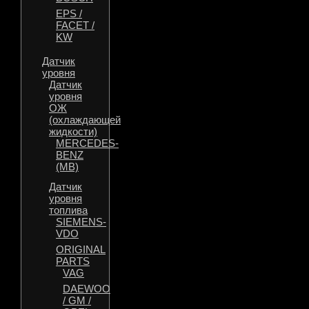
EPS /
FACET /
KW
Датчик
уровня
Датчик
уровня
ОЖ
(охлаждающей
жидкости)
MERCEDES-
BENZ
(MB)
Датчик
уровня
топлива
SIEMENS-
VDO
ORIGINAL
PARTS
VAG
DAEWOO
/ GM /