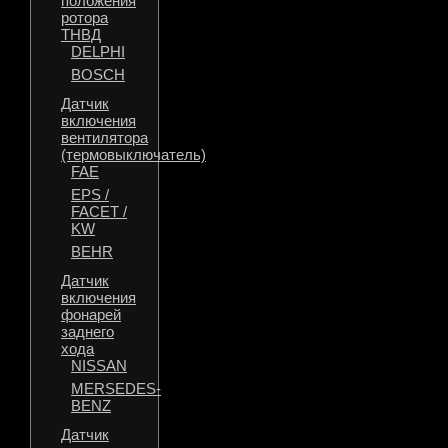
положения
ротора
ТНВД
DELPHI
BOSCH
Датчик
включения
вентилятора
(термовыключатель)
FAE
EPS /
FACET /
KW
BEHR
Датчик
включения
фонарей
заднего
хода
NISSAN
MERSEDES-
BENZ
Датчик