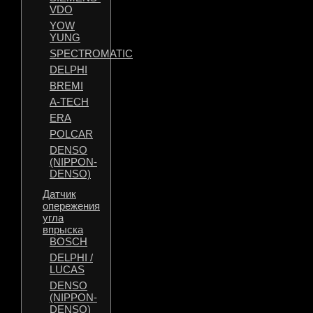
VDO
YOW
YUNG
SPECTROMATIC
DELPHI
BREMI
A-TECH
ERA
POLCAR
DENSO
(NIPPON-
DENSO)
Датчик
опережения
угла
впрыска
BOSCH
DELPHI /
LUCAS
DENSO
(NIPPON-
DENSO)