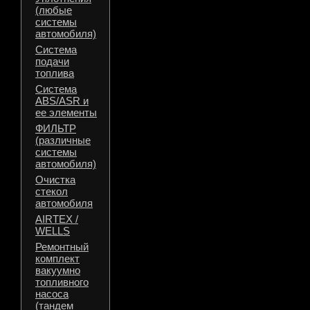
(любые
системы
автомобиля)
Система
подачи
топлива
Система
ABS/ASR и
ее элементы
ФИЛЬТР
(различные
системы
автомобиля)
Очистка
стекол
автомобиля
AIRTEX /
WELLS
Ремонтный
комплект
вакуумно
топливного
насоса
(тандем