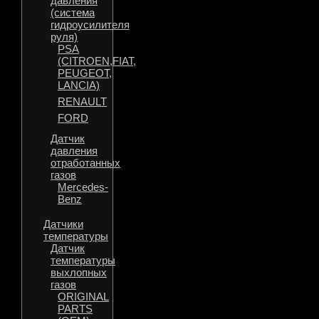
давления
(система
гидроусилителя
руля)
PSA
(CITROEN,FIAT,
PEUGEOT,
LANCIA)
RENAULT
FORD
Датчик
давления
отработанных
газов
Mercedes-
Benz
Датчики
температуры
Датчик
температуры
выхлопных
газов
ORIGINAL
PARTS