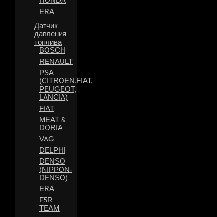
HONDA
ERA
Датчик
давления
топлива
BOSCH
RENAULT
PSA
(CITROEN,FIAT,
PEUGEOT,
LANCIA)
FIAT
MEAT &
DORIA
VAG
DELPHI
DENSO
(NIPPON-
DENSO)
ERA
F5R
TEAM