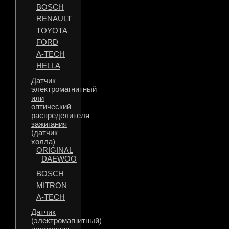
BOSCH
RENAULT
TOYOTA
FORD
A-TECH
HELLA
Датчик
электромагнитный
или
оптический
распределителя
зажигания
(датчик
холла)
ORIGINAL
DAEWOO
BOSCH
MITRON
A-TECH
Датчик
(электромагнитный)