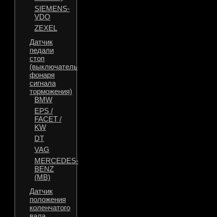
SIEMENS-
VDO
ZEXEL
Датчик
педали
стоп
(выключатель
фонаря
сигнала
торможения)
BMW
EPS /
FACET /
KW
DT
VAG
MERCEDES-
BENZ
(MB)
Датчик
положения
коленчатого
вала