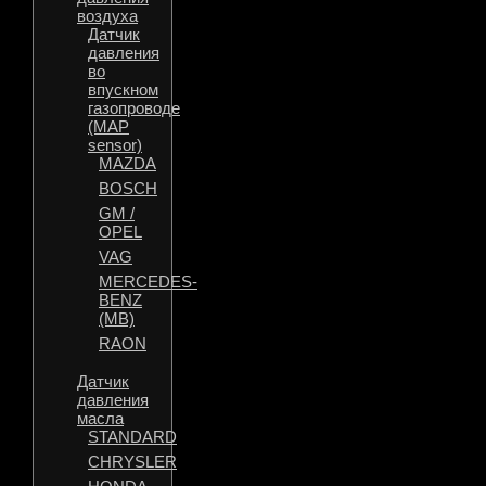
воздуха
Датчик
давления
во
впускном
газопроводе
(MAP
sensor)
MAZDA
BOSCH
GM /
OPEL
VAG
MERCEDES-
BENZ
(MB)
RAON
Датчик
давления
масла
STANDARD
CHRYSLER