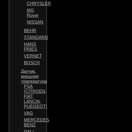
CHRYSLER
MG
Rover
NISSAN
BEHR
STANDARD
HANS
PRIES
VERNET
BOSCH
Датчик,
внешняя
температура
PSA
(CITROEN,
FIAT,
LANCIA,
PUEGEOT)
VAG
MERCEDES
BENZ
GM /