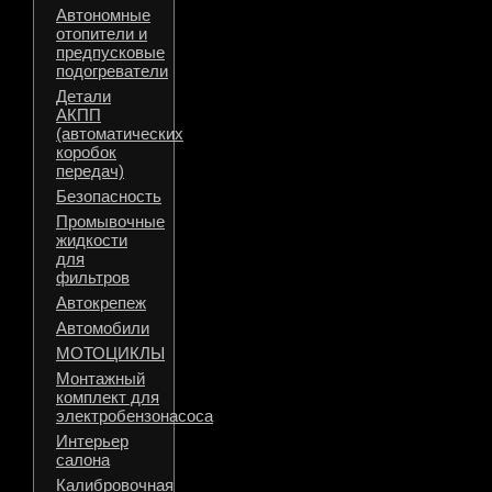
Автономные
отопители и
предпусковые
подогреватели
Детали
АКПП
(автоматических
коробок
передач)
Безопасность
Промывочные
жидкости
для
фильтров
Автокрепеж
Автомобили
МОТОЦИКЛЫ
Монтажный
комплект для
электробензонасоса
Интерьер
салона
Калибровочная