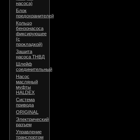
насоса)
Блок
предохранителей
Кольцо
бензонасоса
фиксирующее
(с
прокладкой)
Защита
насоса ТНВД
Шлейф
соединительный
Насос
масляный
муфты
HALDEX
Система
привода
ORIGINAL
Электрический
разъем
Управление
транспортом