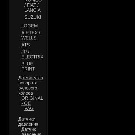
/ FIAT /
LANCIA
SUZUKI
LOGEM
AIRTEX /
WELLS
ATS
JP /
ELECTRIX
BLUE
PRINT
Датчик угла
поворота
рулевого
колеса
ORIGINAL
- OE
VAG
Датчики
давления
Датчик
давления