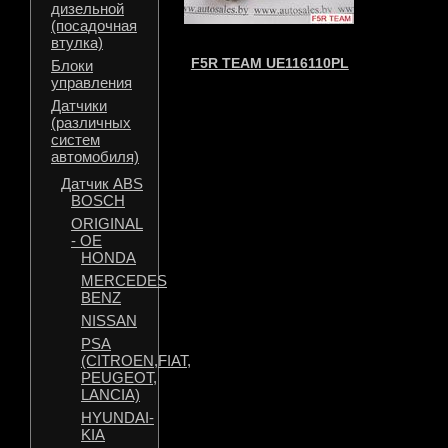
дизельной
(посадочная
втулка)
F5R TEAM UE116110PL
Блоки
управления
Датчики
(различных
систем
автомобиля)
Датчик ABS
BOSCH
ORIGINAL
- OE
HONDA
MERCEDES
BENZ
NISSAN
PSA
(CITROEN,FIAT,
PEUGEOT,
LANCIA)
HYUNDAI-
KIA