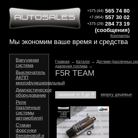
565 74 80
+375 (44)
557 30 02
+7 (964)
284 73 19
+375 (29)
(сообщения)
Контакты
Мы экономим ваше время и средства
Вакуумная
→
→
Главная
Каталог
Датчики (различных си
система
→
давления топлива
F5R TEAM
Выключатель
АКПП
многофункциональный
Диагностическое
название от А до Я
вверху дешевые
оборудование
Реле
(различные
системы
автомобиля)
Стакан
форсунки
бензиновой и