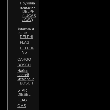
Пружина
подкачки
DELPHI
(LUCAS
/ CAV)
Башмак и
ролик
DELPHI
FLAG
DELPHI-
TVS
CARGO
BOSCH
Набор
частей
мембрана
BOSCH
STAR
DIESEL
FLAG
OMS