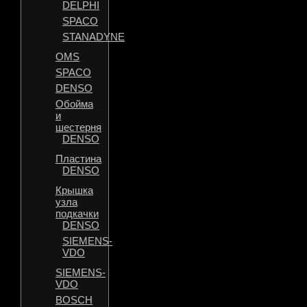
DELPHI
SPACO
STANADYNE
OMS
SPACO
DENSO
Обойма
и
шестерня
DENSO
Пластина
DENSO
Крышка
узла
подкачки
DENSO
SIEMENS-
VDO
SIEMENS-
VDO
BOSCH