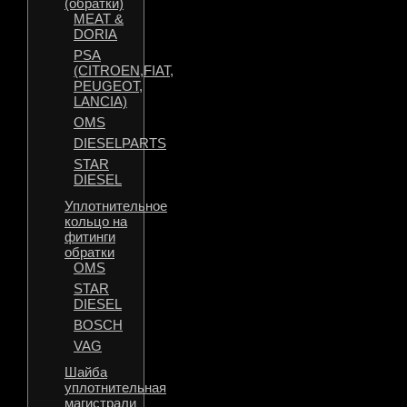
(обратки)
MEAT &
DORIA
PSA
(CITROEN,FIAT,
PEUGEOT,
LANCIA)
OMS
DIESELPARTS
STAR
DIESEL
Уплотнительное
кольцо на
фитинги
обратки
OMS
STAR
DIESEL
BOSCH
VAG
Шайба
уплотнительная
магистрали