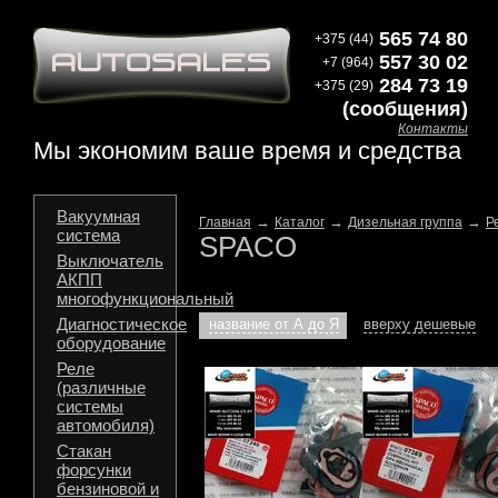
565 74 80
+375 (44)
557 30 02
+7 (964)
284 73 19
+375 (29)
(сообщения)
Контакты
Мы экономим ваше время и средства
Вакуумная
→
→
→
Главная
Каталог
Дизельная группа
Р
система
SPACO
Выключатель
АКПП
многофункциональный
Диагностическое
название от А до Я
вверху дешевые
оборудование
Реле
(различные
системы
автомобиля)
Стакан
форсунки
бензиновой и