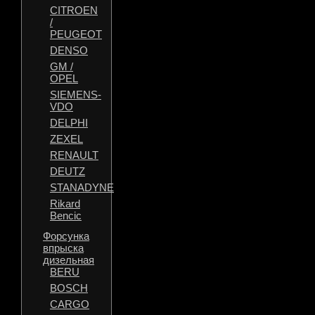
CITROEN
/
PEUGEOT
DENSO
GM /
OPEL
SIEMENS-
VDO
DELPHI
ZEXEL
RENAULT
DEUTZ
STANADYNE
Rikard
Bencic
Форсунка
впрыска
дизельная
BERU
BOSCH
CARGO