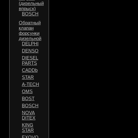
(дизельный
впрыск)
BOSCH
Обратный
клапан
форсунки
дизельной
DELPHI
DENSO
DIESEL
PARTS
CADDb
STAR
A-TECH
OMS
BOST
BOSCH
NOVA
DITEX
KING
STAR
EXOVO