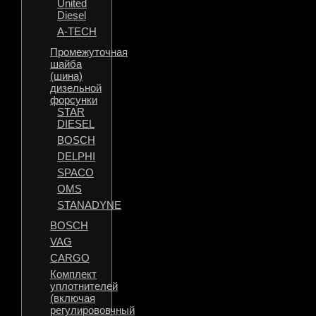
United
Diesel
A-TECH
Промежуточная
шайба
(шина)
дизельной
форсунки
STAR
DIESEL
BOSCH
DELPHI
SPACO
OMS
STANADYNE
BOSCH
VAG
CARGO
Комплект
уплотнителей
(включая
регулирововчный