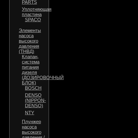
PARTS
Уплотняющая
пластина
SPACO
Элементы
насоса
высокого
давления
(ТНВД)
Клапан,
система
питания
дизеля
(ДОЗИРОВОЧНЫЙ
БЛОК)
BOSCH
DENSO
(NIPPON-
DENSO)
NTY
Плунжер
насоса
высокого
давления /