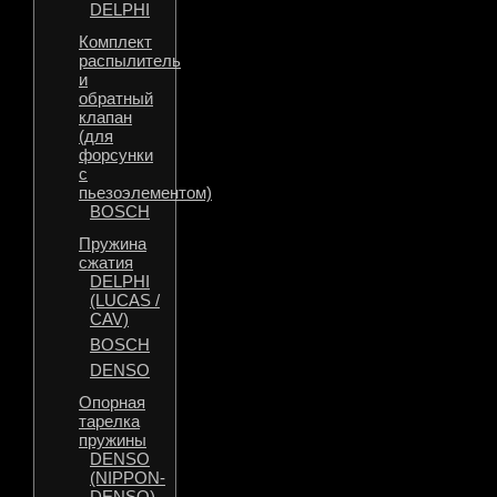
DELPHI
Комплект
распылитель
и
обратный
клапан
(для
форсунки
с
пьезоэлементом)
BOSCH
Пружина
сжатия
DELPHI
(LUCAS /
CAV)
BOSCH
DENSO
Опорная
тарелка
пружины
DENSO
(NIPPON-
DENSO)