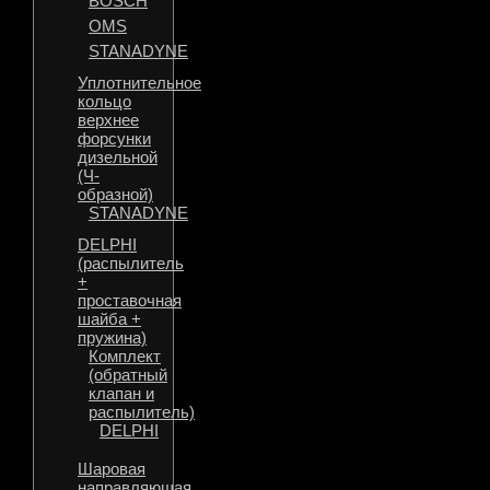
BOSCH
OMS
STANADYNE
Уплотнительное
кольцо
верхнее
форсунки
дизельной
(Ч-
образной)
STANADYNE
DELPHI
(распылитель
+
проставочная
шайба +
пружина)
Комплект
(обратный
клапан и
распылитель)
DELPHI
Шаровая
направляющая