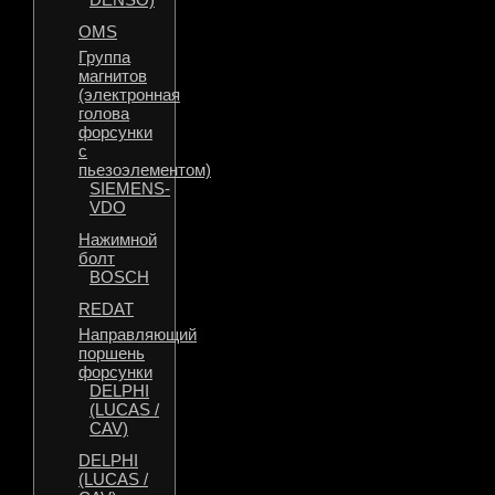
OMS
Группа
магнитов
(электронная
голова
форсунки
с
пьезоэлементом)
SIEMENS-
VDO
Нажимной
болт
BOSCH
REDAT
Направляющий
поршень
форсунки
DELPHI
(LUCAS /
CAV)
DELPHI
(LUCAS /