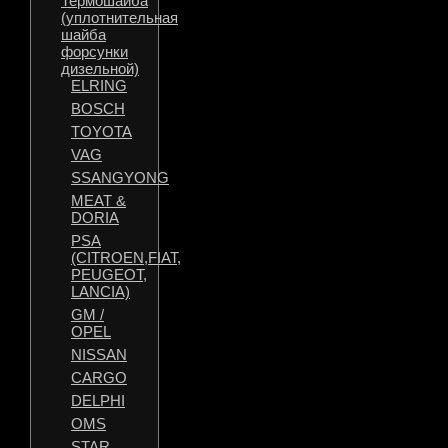
Термошайба
(уплотнительная
шайба
форсунки
дизельной)
ELRING
BOSCH
TOYOTA
VAG
SSANGYONG
MEAT &
DORIA
PSA
(CITROEN,FIAT,
PEUGEOT,
LANCIA)
GM /
OPEL
NISSAN
CARGO
DELPHI
OMS
STAR