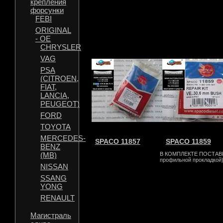
крепления
форсунки
FEBI
ORIGINAL
- OE
CHRYSLER
VAG
PSA
(CITROEN,
FIAT,
LANCIA,
PEUGEOT)
FORD
TOYOTA
MERCEDES-
SPACO 11857
SPACO 11859
BENZ
(MB)
В КОМПЛЕКТЕ ПОСТАВК
профильной прокладкой
NISSAN
SSANG
YONG
RENAULT
Магистраль