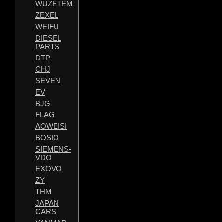
WUZETEM
ZEXEL
WEIFU
DIESEL
PARTS
DTP
CHJ
SEVEN
EV
BJG
FLAG
AOWEISI
BOSIO
SIEMENS-
VDO
EXOVO
ZY
THM
JAPAN
CARS