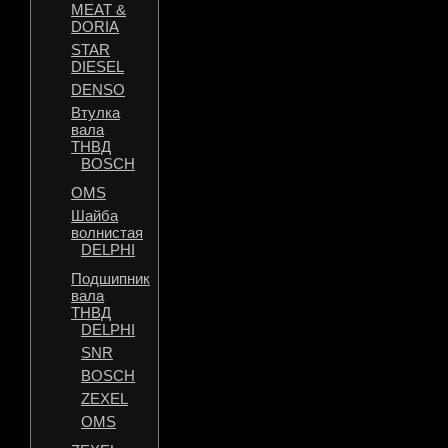
MEAT &
DORIA
STAR
DIESEL
DENSO
Втулка
вала
ТНВД
BOSCH
OMS
Шайба
волнистая
DELPHI
Подшипник
вала
ТНВД
DELPHI
SNR
BOSCH
ZEXEL
OMS