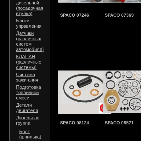
дизельной
(посадочная
втулка)
SPACO 07246
SPACO 07369
Блоки
управления
Датчики
(различных
систем
автомобиля)
КЛАПАН
(различные
системы)
Система
зажигания
Подготовка
топливной
смеси
Детали
двигателя
Дизельная
группа
SPACO 08124
SPACO 08571
Болт
(шпилька)