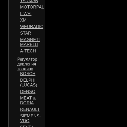
YANMAR
MOTORPAL
LIWEI
XM
WEURADIC
STAR
MAGNETI
MARELLI
A-TECH
Регулятор
давления
топлива
BOSCH
DELPHI
(LUCAS)
DENSO
MEAT &
DORIA
RENAULT
SIEMENS-
VDO