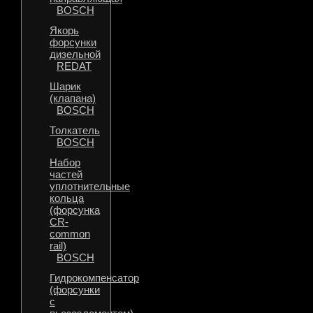
BOSCH
Якорь
форсунки
дизельной
REDAT
Шарик
(клапана)
BOSCH
Толкатель
BOSCH
Набор
частей
уплотнительные
кольца
(форсунка
CR-
common
rail)
BOSCH
Гидрокомпенсатор
(форсунки
с