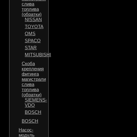
слива
топлива
(обратки)
NISSAN
TOYOTA
OMS
SPACO
STAR
MITSUBISHI
Скоба
крепления
фитинга
магистрали
слива
топлива
(обратки)
SIEMENS-
VDO
BOSCH
BOSCH
Насос-
модуль