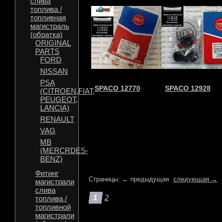
слива
топлива /
топливная
магистраль
(обратка)
ORIGINAL
PARTS
FORD
NISSAN
PSA
SPACO 12770
SPACO 12928
(CITROEN,FIAT,
PEUGEOT,
LANCIA)
RENAULT
VAG
MB
(MERCRDES-
BENZ)
Фитинг
Страницы: ← предыдущая
следующая →
магистрали
слива
1
2
топлива /
топливной
магистрали