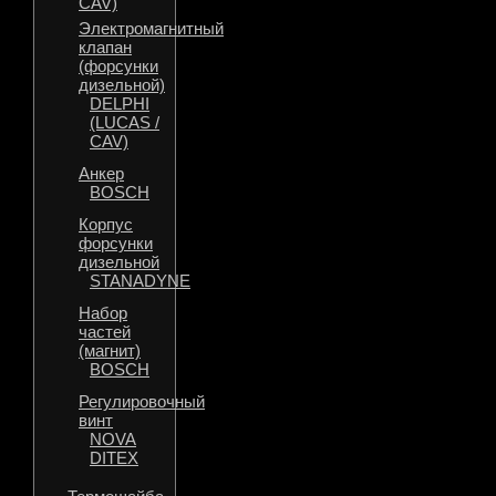
CAV)
Электромагнитный
клапан
(форсунки
дизельной)
DELPHI
(LUCAS /
CAV)
Анкер
BOSCH
Корпус
форсунки
дизельной
STANADYNE
Набор
частей
(магнит)
BOSCH
Регулировочный
винт
NOVA
DITEX