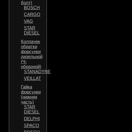
болт)
BOSCH
CARGO
VAG
STAR
DIESEL
Колпачек
обратки
форсунки
дизельной
(Ч-
образной)
STANADYNE
VEILLAT
Гайка
форсунки
(нижняя
часть)
STAR
DIESEL
DELPHI
SPACO