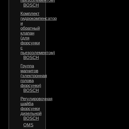
пьезоэлементом)
BOSCH
Комплект
гидрокомпенсатор
и
обратный
клапан
(для
форсунки
с
пьезоэлементом)
BOSCH
Группа
магнитов
(электронная
голова
форсунки)
BOSCH
Регулировочная
шайба
форсунки
дизельной
BOSCH
OMS