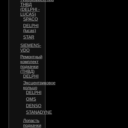
ТНВД
(DELPHI -
LUCAS)
SPACO
DELPHI
(lucas)
STAR
SIEMENS-
VDO
Ремонтный
комплект
подкачки
(ТНВД)
DELPHI
Эксцентриковое
кольцо
DELPHI
OMS
DENSO
STANADYNE
Лопасть
подкачки