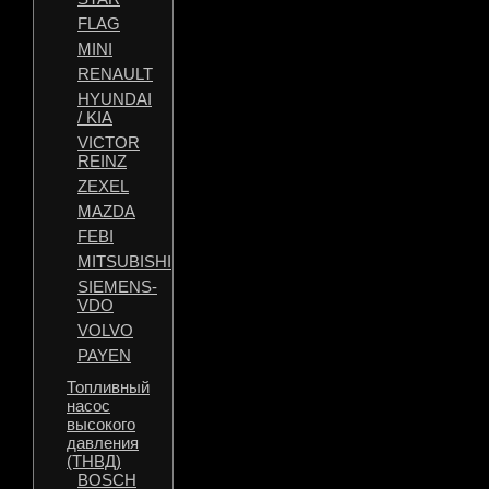
FLAG
MINI
RENAULT
HYUNDAI
/ KIA
VICTOR
REINZ
ZEXEL
MAZDA
FEBI
MITSUBISHI
SIEMENS-
VDO
VOLVO
PAYEN
Топливный
насос
высокого
давления
(ТНВД)
BOSCH