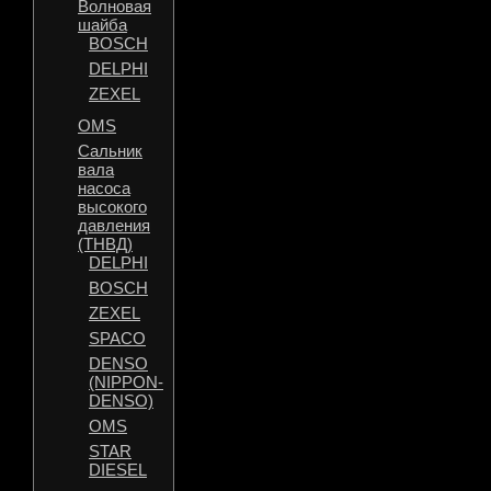
Волновая
шайба
BOSCH
DELPHI
ZEXEL
OMS
Сальник
вала
насоса
высокого
давления
(ТНВД)
DELPHI
BOSCH
ZEXEL
SPACO
DENSO
(NIPPON-
DENSO)
OMS
STAR
DIESEL